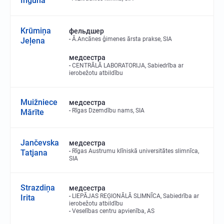
Inguna
Krūmiņa
фельдшер
Ā.Ancānes ģimenes ārsta prakse, SIA
Jeļena
медсестра
CENTRĀLĀ LABORATORIJA, Sabiedrība ar
ierobežotu atbildību
Muižniece
медсестра
Rīgas Dzemdību nams, SIA
Mārīte
Jančevska
медсестра
Rīgas Austrumu klīniskā universitātes slimnīca,
Tatjana
SIA
Strazdiņa
медсестра
LIEPĀJAS REĢIONĀLĀ SLIMNĪCA, Sabiedrība ar
Irita
ierobežotu atbildību
Veselības centru apvienība, AS