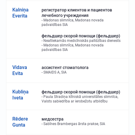
Kalniņa
регистратор клиентов и пациентов
Everita
лечебного учреждения
Madonas slimnīca, Madonas novada
pašvaldības SIA
фельдшер скорой помощи (фельдшер)
Neatliekamās medicīniskās palīdzības dienests
Madonas slimnīca, Madonas novada
pašvaldības SIA
Vidava
ассистент стоматолога
SMAIDS A, SIA
Evita
Kubliņa
фельдшер скорой помощи (фельдшер)
Paula Stradiņa klīniskā universitātes slimnīca,
Iveta
Valsts sabiedrība ar ierobežotu atbildību
Rēdere
медсестра
Sabīnes Brambergas ārsta prakse, SIA
Gunta