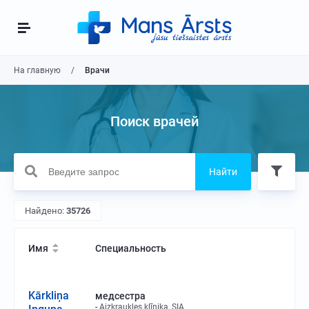
На главную
Врачи
Поиск врачей
Найти
Найдено:
35726
Имя
Специальность
Kārkliņa
медсестра
Aizkraukles klīnika, SIA