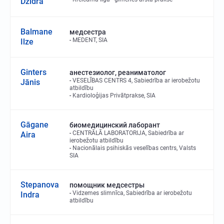
Dzidra
Balmane
медсестра
MEDENT, SIA
Ilze
Ginters
анестезиолог, реаниматолог
VESELĪBAS CENTRS 4, Sabiedrība ar ierobežotu
Jānis
atbildību
Kardioloģijas Privātprakse, SIA
Gāgane
биомедицинский лаборант
CENTRĀLĀ LABORATORIJA, Sabiedrība ar
Aira
ierobežotu atbildību
Nacionālais psihiskās veselības centrs, Valsts
SIA
Stepanova
помощник медсестры
Vidzemes slimnīca, Sabiedrība ar ierobežotu
Indra
atbildību