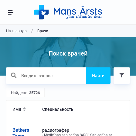
На главную
Врачи
Поиск врачей
Найти
Найдено:
35726
Имя
Специальность
Betkers
радиографер
Medicīnas sabiedrība "ARS", Sabiedrība ar