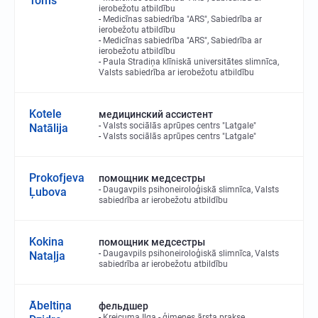
Toms
ierobežotu atbildību
Medicīnas sabiedrība "ARS", Sabiedrība ar
ierobežotu atbildību
Medicīnas sabiedrība "ARS", Sabiedrība ar
ierobežotu atbildību
Paula Stradiņa klīniskā universitātes slimnīca,
Valsts sabiedrība ar ierobežotu atbildību
Kotele
медицинский ассистент
Valsts sociālās aprūpes centrs "Latgale"
Natālija
Valsts sociālās aprūpes centrs "Latgale"
Prokofjeva
помощник медсестры
Daugavpils psihoneiroloģiskā slimnīca, Valsts
Ļubova
sabiedrība ar ierobežotu atbildību
Kokina
помощник медсестры
Daugavpils psihoneiroloģiskā slimnīca, Valsts
Nataļja
sabiedrība ar ierobežotu atbildību
Ābeltiņa
фельдшер
Kreicuma Ilga - ģimenes ārsta prakse