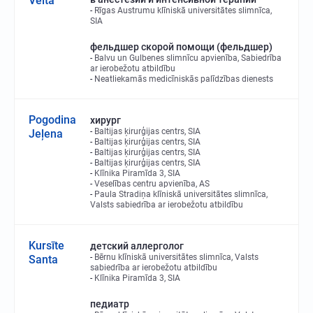
Velta
Rīgas Austrumu klīniskā universitātes slimnīca,
SIA
фельдшер скорой помощи (фельдшер)
Balvu un Gulbenes slimnīcu apvienība, Sabiedrība
ar ierobežotu atbildību
Neatliekamās medicīniskās palīdzības dienests
Pogodina
хирург
Baltijas ķirurģijas centrs, SIA
Jeļena
Baltijas ķirurģijas centrs, SIA
Baltijas ķirurģijas centrs, SIA
Baltijas ķirurģijas centrs, SIA
Klīnika Piramīda 3, SIA
Veselības centru apvienība, AS
Paula Stradiņa klīniskā universitātes slimnīca,
Valsts sabiedrība ar ierobežotu atbildību
Kursīte
детский аллерголог
Bērnu klīniskā universitātes slimnīca, Valsts
Santa
sabiedrība ar ierobežotu atbildību
Klīnika Piramīda 3, SIA
педиатр