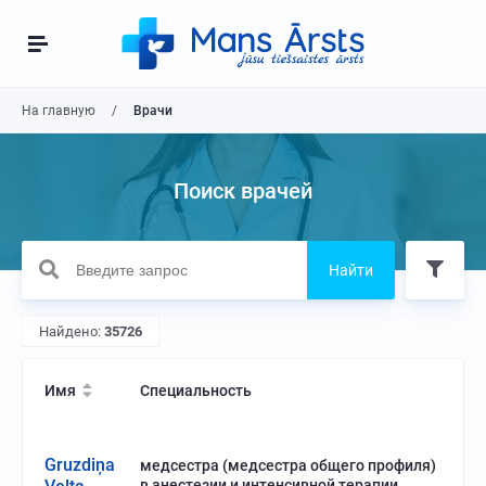
На главную
Врачи
Поиск врачей
Найти
Найдено:
35726
Имя
Специальность
Gruzdiņa
медсестра (медсестра общего профиля)
в анестезии и интенсивной терапии