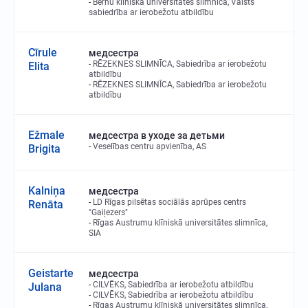
Bērnu klīniskā universitātes slimnīca, Valsts
sabiedrība ar ierobežotu atbildību
Cīrule
медсестра
RĒZEKNES SLIMNĪCA, Sabiedrība ar ierobežotu
Elita
atbildību
RĒZEKNES SLIMNĪCA, Sabiedrība ar ierobežotu
atbildību
Ežmale
медсестра в уходе за детьми
Veselības centru apvienība, AS
Brigita
Kalniņa
медсестра
LD Rīgas pilsētas sociālās aprūpes centrs
Renāta
"Gaiļezers"
Rīgas Austrumu klīniskā universitātes slimnīca,
SIA
Geistarte
медсестра
CILVĒKS, Sabiedrība ar ierobežotu atbildību
Julana
CILVĒKS, Sabiedrība ar ierobežotu atbildību
Rīgas Austrumu klīniskā universitātes slimnīca,