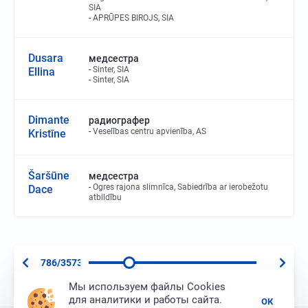
SIA
APRŪPES BIROJS, SIA
Dusara
медсестра
Sinter, SIA
Ellina
Sinter, SIA
Dimante
радиографер
Veselības centru apvienība, AS
Kristīne
Šaršūne
медсестра
Ogres rajona slimnīca, Sabiedrība ar ierobežotu
Dace
atbildību
786/3573
Мы используем файлы Cookies
для аналитики и работы сайта.
ОК