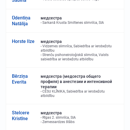
Sabīna
Ūdentiņa
медсестра
Sarkanā Krusta Smiltenes slimnīca, SIA
Natālija
Horste Ilze
медсестра
Vidzemes slimnīca, Sabiedrība ar ierobežotu
atbildību
Strenču psihoneiroloģiskā slimnīca, Valsts
sabiedrība ar ierobežotu atbildību
Bērziņa
медсестра (медсестра общего
Everita
профиля) в анестезии и интенсивной
терапии
CĒSU KLĪNIKA, Sabiedrība ar ierobežotu
atbildību
Stelcere
медсестра
Rīgas 2. slimnīca, SIA
Kristīne
Zemessardzes štābs