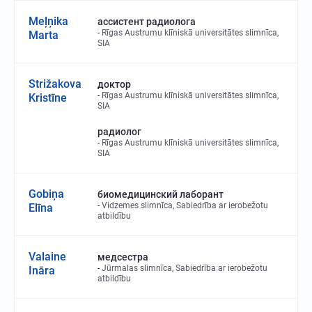
Meļņika
ассистент радиолога
Rīgas Austrumu klīniskā universitātes slimnīca,
Marta
SIA
Strižakova
доктор
Rīgas Austrumu klīniskā universitātes slimnīca,
Kristīne
SIA
радиолог
Rīgas Austrumu klīniskā universitātes slimnīca,
SIA
Gobiņa
биомедицинский лаборант
Vidzemes slimnīca, Sabiedrība ar ierobežotu
Elīna
atbildību
Valaine
медсестра
Jūrmalas slimnīca, Sabiedrība ar ierobežotu
Ināra
atbildību