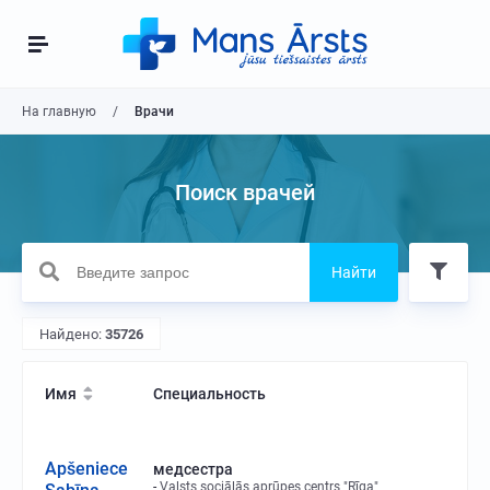
На главную
Врачи
Поиск врачей
Найти
Найдено:
35726
Имя
Специальность
Apšeniece
медсестра
Valsts sociālās aprūpes centrs "Rīga"