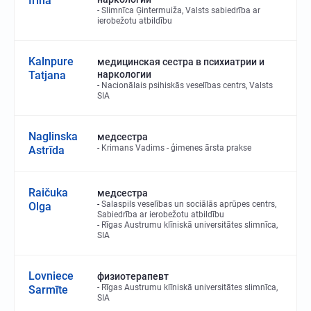
Irina
Slimnīca Ģintermuiža, Valsts sabiedrība ar
ierobežotu atbildību
Kalnpure
медицинская сестра в психиатрии и
Tatjana
наркологии
Nacionālais psihiskās veselības centrs, Valsts
SIA
Naglinska
медсестра
Krimans Vadims - ģimenes ārsta prakse
Astrīda
Raičuka
медсестра
Salaspils veselības un sociālās aprūpes centrs,
Olga
Sabiedrība ar ierobežotu atbildību
Rīgas Austrumu klīniskā universitātes slimnīca,
SIA
Lovniece
физиотерапевт
Rīgas Austrumu klīniskā universitātes slimnīca,
Sarmīte
SIA