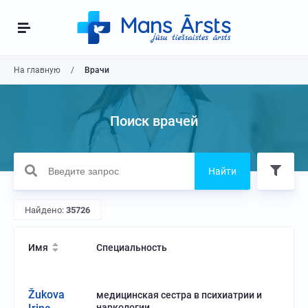
На главную
Врачи
Поиск врачей
Найти
Найдено:
35726
Имя
Специальность
Žukova
медицинская сестра в психиатрии и
наркологии