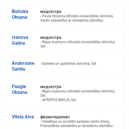
Boičuka
медсестра
Paula Stradiņa klīniskā universitātes slimnīca,
Oksana
Valsts sabiedrība ar ierobežotu atbildību
Ivanova
медсестра
Rīgas Austrumu klīniskā universitātes slimnīca,
Gaļina
SIA
Andersone
Dobeles un apkārtnes slimnīca, SIA
Sanita
Paegle
медсестра
Rīgas Austrumu klīniskā universitātes slimnīca,
Oksana
SIA
APRŪPES BIROJS, SIA
Vītola Aiva
физиотерапевт
Veselības un sociālās aprūpes centrs-Sloka,
Pašvaldības sabiedrība ar ierobežotu atbildību