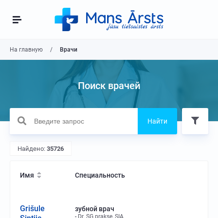
На главную
Врачи
Поиск врачей
Найти
Найдено:
35726
Имя
Специальность
Grišule
зубной врач
Dr. SG prakse, SIA