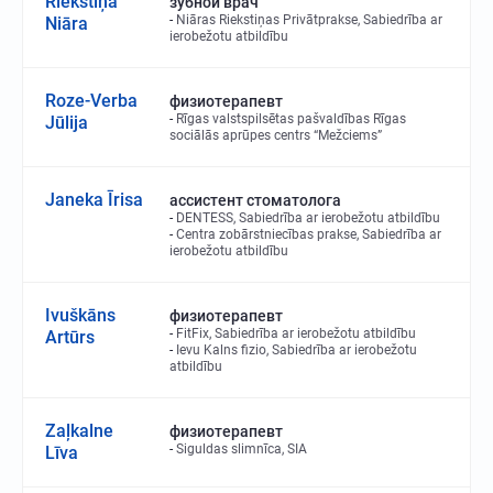
Riekstiņa
зубной врач
Niāras Riekstiņas Privātprakse, Sabiedrība ar
Niāra
ierobežotu atbildību
Roze-Verba
физиотерапевт
Rīgas valstspilsētas pašvaldības Rīgas
Jūlija
sociālās aprūpes centrs “Mežciems”
Janeka Īrisa
ассистент стоматолога
DENTESS, Sabiedrība ar ierobežotu atbildību
Centra zobārstniecības prakse, Sabiedrība ar
ierobežotu atbildību
Ivuškāns
физиотерапевт
FitFix, Sabiedrība ar ierobežotu atbildību
Artūrs
Ievu Kalns fizio, Sabiedrība ar ierobežotu
atbildību
Zaļkalne
физиотерапевт
Siguldas slimnīca, SIA
Līva