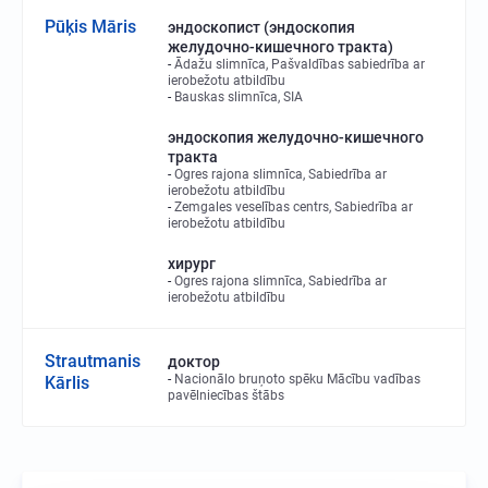
Pūķis Māris
эндоскопист (эндоскопия
желудочно-кишечного тракта)
Ādažu slimnīca, Pašvaldības sabiedrība ar
ierobežotu atbildību
Bauskas slimnīca, SIA
эндоскопия желудочно-кишечного
тракта
Ogres rajona slimnīca, Sabiedrība ar
ierobežotu atbildību
Zemgales veselības centrs, Sabiedrība ar
ierobežotu atbildību
хирург
Ogres rajona slimnīca, Sabiedrība ar
ierobežotu atbildību
Strautmanis
доктор
Nacionālo bruņoto spēku Mācību vadības
Kārlis
pavēlniecības štābs