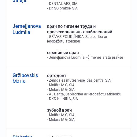
Sintija
DENTAL ARS, SIA
Dr. SG prakse, SIA
Jemeļjanova
врач по гигиене труда и
Ludmila
професиональных заболеваний
GRĪVAS POLIKLĪNIKA, Sabiedrība ar
ierobežotu atbildību
семейный врач
Jemeļjanova Ludmila - ģimenes ārsta prakse
Gržibovskis
ортодонт
Zemgales mutes veselības centrs, SIA
Māris
Molārs M G, SIA
Molārs M G, SIA
AL Denta, Sabiedrība ar ierobežotu atbildību
DKD KLĪNIKA, SIA
зубной врач
Molārs M G, SIA
Molārs M G, SIA