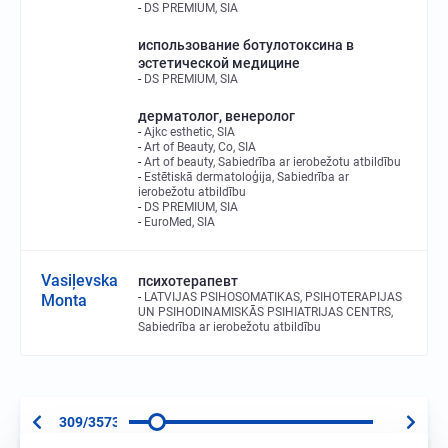
DS PREMIUM, SIA
использование ботулотоксина в
эстетической медицине
DS PREMIUM, SIA
дерматолог, венеролог
Ajkc esthetic, SIA
Art of Beauty, Co, SIA
Art of beauty, Sabiedrība ar ierobežotu atbildību
Estētiskā dermatoloģija, Sabiedrība ar
ierobežotu atbildību
DS PREMIUM, SIA
EuroMed, SIA
Vasiļevska
психотерапевт
LATVIJAS PSIHOSOMATIKAS, PSIHOTERAPIJAS
Monta
UN PSIHODINAMISKĀS PSIHIATRIJAS CENTRS,
Sabiedrība ar ierobežotu atbildību
309/3573