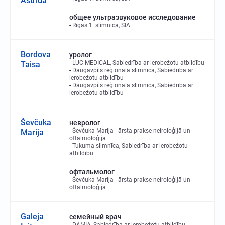
Astrīda
общее ультразвуковое исследование
Rīgas 1. slimnīca, SIA
Bordova
уролог
LUC MEDICAL, Sabiedrība ar ierobežotu atbildību
Taisa
Daugavpils reģionālā slimnīca, Sabiedrība ar
ierobežotu atbildību
Daugavpils reģionālā slimnīca, Sabiedrība ar
ierobežotu atbildību
Ševčuka
невролог
Ševčuka Marija - ārsta prakse neiroloģijā un
Marija
oftalmoloģijā
Tukuma slimnīca, Sabiedrība ar ierobežotu
atbildību
офтальмолог
Ševčuka Marija - ārsta prakse neiroloģijā un
oftalmoloģijā
Galeja
семейный врач