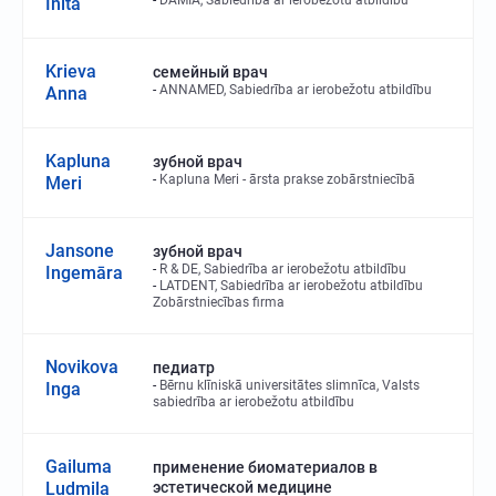
DAMIA, Sabiedrība ar ierobežotu atbildību
Inita
Krieva
семейный врач
ANNAMED, Sabiedrība ar ierobežotu atbildību
Anna
Kapluna
зубной врач
Kapluna Meri - ārsta prakse zobārstniecībā
Meri
Jansone
зубной врач
R & DE, Sabiedrība ar ierobežotu atbildību
Ingemāra
LATDENT, Sabiedrība ar ierobežotu atbildību
Zobārstniecības firma
Novikova
педиатр
Bērnu klīniskā universitātes slimnīca, Valsts
Inga
sabiedrība ar ierobežotu atbildību
Gailuma
применение биоматериалов в
Ludmila
эстетической медицине