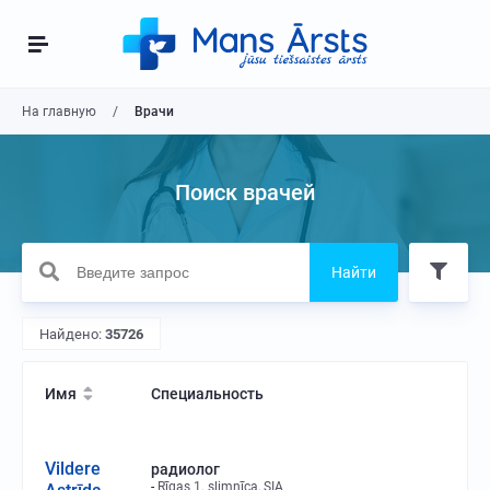
На главную
Врачи
Поиск врачей
Найти
Найдено:
35726
Имя
Специальность
Vildere
радиолог
Rīgas 1. slimnīca, SIA