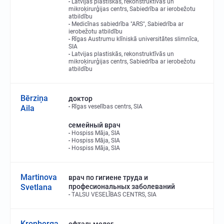
Latvijas plastiskās, rekonstruktīvās un
mikroķirurģijas centrs, Sabiedrība ar ierobežotu
atbildību
Medicīnas sabiedrība "ARS", Sabiedrība ar
ierobežotu atbildību
Rīgas Austrumu klīniskā universitātes slimnīca,
SIA
Latvijas plastiskās, rekonstruktīvās un
mikroķirurģijas centrs, Sabiedrība ar ierobežotu
atbildību
Bērziņa
доктор
Rīgas veselības centrs, SIA
Aila
семейный врач
Hospiss Māja, SIA
Hospiss Māja, SIA
Hospiss Māja, SIA
Martinova
врач по гигиене труда и
Svetlana
професиональных заболеваний
TALSU VESELĪBAS CENTRS, SIA
Kronberga