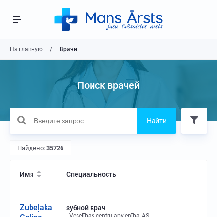
На главную
Врачи
Поиск врачей
Найти
Найдено:
35726
Имя
Специальность
Zubeļaka
зубной врач
Veselības centru apvienība, AS