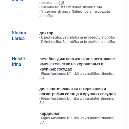
reanimatoloģijā
Sarkanā Krusta Smiltenes slimnīca, SIA
Vidzemes slimnīca, Sabiedrība ar ierobežotu
atbildību
Shchur
доктор
Dziedniecība, Sabiedrība ar ierobežotu atbildību
Larisa
Dziedniecība, Sabiedrība ar ierobežotu atbildību
Holste
лечебно-диагностическое чрескожное
Irina
вмешательство на коронарных и
крупных сосудах
Rīgas Austrumu klīniskā universitātes slimnīca,
SIA
диагностическая катетеризация и
ангиография сердца и крупных сосудов
Rīgas Austrumu klīniskā universitātes slimnīca,
SIA
кардиолог
Rīgas Austrumu klīniskā universitātes slimnīca,
SIA