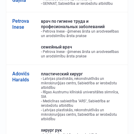
Gaļina
GENNAT, Sabiedrība ar ierobežotu atbildību
Petrova
врач по гигиене труда и
Inese
професиональных заболеваний
Petrova Inese - ģimenes ārsta un arodveselības
un arodslimību ārsta prakse
семейный врач
Petrova Inese - ģimenes ārsta un arodveselības
un arodslimību ārsta prakse
Adovičs
пластический хирург
Latvijas plastiskās, rekonstruktīvās un
Haralds
mikroķirurģijas centrs, Sabiedrība ar ierobežotu
atbildību
Rīgas Austrumu klīniskā universitātes slimnīca,
SIA
Medicīnas sabiedrība "ARS", Sabiedrība ar
ierobežotu atbildību
Latvijas plastiskās, rekonstruktīvās un
mikroķirurģijas centrs, Sabiedrība ar ierobežotu
atbildību
хирург рук