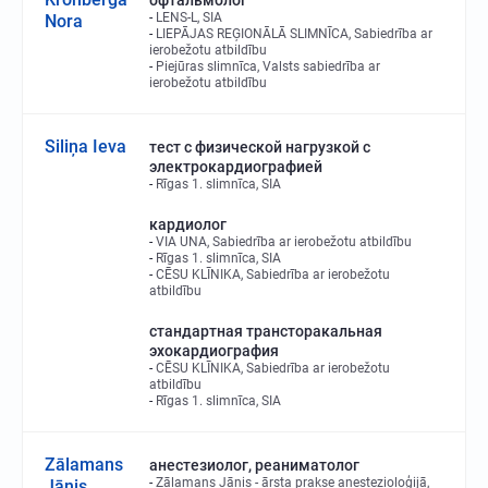
офтальмолог
LENS-L, SIA
Nora
LIEPĀJAS REĢIONĀLĀ SLIMNĪCA, Sabiedrība ar
ierobežotu atbildību
Piejūras slimnīca, Valsts sabiedrība ar
ierobežotu atbildību
Siliņa Ieva
тест с физической нагрузкой с
электрокардиографией
Rīgas 1. slimnīca, SIA
кардиолог
VIA UNA, Sabiedrība ar ierobežotu atbildību
Rīgas 1. slimnīca, SIA
CĒSU KLĪNIKA, Sabiedrība ar ierobežotu
atbildību
стандартная трансторакальная
эхокардиография
CĒSU KLĪNIKA, Sabiedrība ar ierobežotu
atbildību
Rīgas 1. slimnīca, SIA
Zālamans
анестезиолог, реаниматолог
Zālamans Jānis - ārsta prakse anestezioloģijā,
Jānis