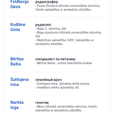
Feldbergs
радиографер
Paula Stradiņa klīniskā universitātes slimnīca,
Dāvis
Valsts sabiedrība ar ierobežotu atbildību
Kudlāne
радиолог
Rīgas 2. slimnīca, SIA
Ginta
Rīgas Austrumu klīniskā universitātes slimnīca,
SIA
Medicīnas sabiedrība "ARS", Sabiedrība ar
ierobežotu atbildību
Bērtiņa
специалист по питанию
Bērtiņa Baiba - uztura speciālista prakse
Baiba
Šuhtujeva
семейный врач
Šuhtujeva Irina - ģimenes ārsta prakse
Irina
Veselības centru apvienība, AS
Nartiša
генетик
Bērnu klīniskā universitātes slimnīca, Valsts
Inga
sabiedrība ar ierobežotu atbildību