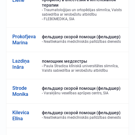
Liene
терапии
Traumatoloģijas un ortopēdijas slimnīca, Valsts
sabiedrība ar ierobežotu atbildību
FLEBOMEDIKA, SIA
Prokofjeva
фельдшер скорой помощи (фельдшер)
Neatliekamās medicīniskās palīdzības dienests
Marina
Lazdiņa
помощник медсестры
Paula Stradiņa klīniskā universitātes slimnīca,
Ināra
Valsts sabiedrība ar ierobežotu atbildību
Strode
фельдшер скорой помощи (фельдшер)
Varakļānu veselības aprūpes centrs, SIA
Monika
Kilevica
фельдшер скорой помощи (фельдшер)
Neatliekamās medicīniskās palīdzības dienests
Elīna