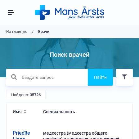
На главную
Врачи
Поиск врачей
Найти
Найдено:
35726
Имя
Специальность
Priedīte
медсестра (медсестра общего
профиля) в анестезии и интенсивной