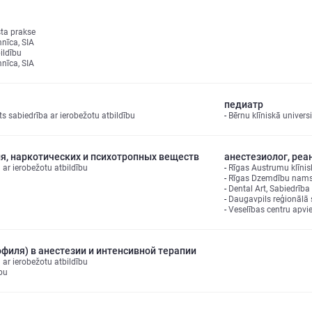
sta prakse
mnīca, SIA
ildību
mnīca, SIA
педиатр
ts sabiedrība ar ierobežotu atbildību
Bērnu klīniskā univers
я, наркотических и психотропных веществ
анестезиолог, реа
 ar ierobežotu atbildību
Rīgas Austrumu klīnisk
Rīgas Dzemdību nams
Dental Art, Sabiedrība
Daugavpils reģionālā s
Veselības centru apvi
филя) в анестезии и интенсивной терапии
 ar ierobežotu atbildību
bu