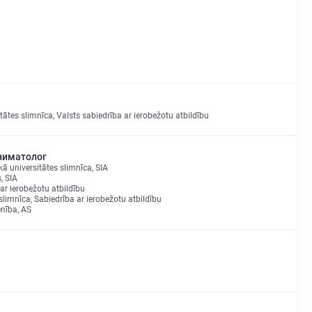
itātes slimnīca, Valsts sabiedrība ar ierobežotu atbildību
ниматолог
ā universitātes slimnīca, SIA
, SIA
 ar ierobežotu atbildību
limnīca, Sabiedrība ar ierobežotu atbildību
enība, AS