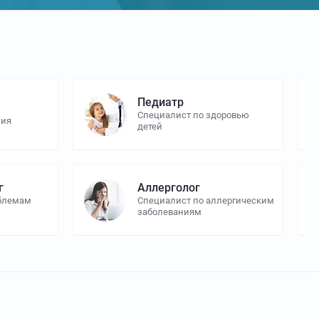
Педиатр
Специалист по здоровью
ния
детей
г
Аллерголог
облемам
Специалист по аллергическим
заболеваниям