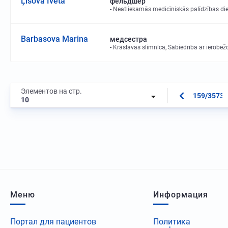
Ļisova Iveta
фельдшер
Neatliekamās medicīniskās palīdzības di
Barbasova Marina
медсестра
Krāslavas slimnīca, Sabiedrība ar ierobež
Элементов на стр.
159/3573
10
Меню
Информация
Портал для пациентов
Политика