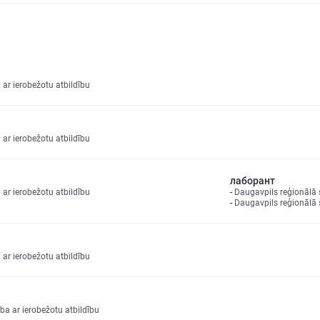
 ar ierobežotu atbildību
 ar ierobežotu atbildību
лаборант
 ar ierobežotu atbildību
Daugavpils reģionālā s
Daugavpils reģionālā s
 ar ierobežotu atbildību
 ar ierobežotu atbildību