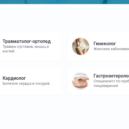
Травматолог-ортопед
Гинеколог
Травмы суставов, мышц и
Женские заболева
костей
Гастроэнтероло
Кардиолог
Специалист по пр
Болезни сердца и сосудов
пищеварения