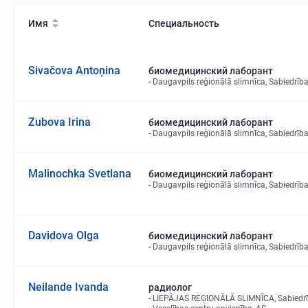
Имя
Специальность
Sivačova Antoņina
биомедицинский лаборант
Daugavpils reģionālā slimnīca, Sabiedrība
Zubova Irina
биомедицинский лаборант
Daugavpils reģionālā slimnīca, Sabiedrība
Malinochka Svetlana
биомедицинский лаборант
Daugavpils reģionālā slimnīca, Sabiedrība
Davidova Olga
биомедицинский лаборант
Daugavpils reģionālā slimnīca, Sabiedrība
Neilande Ivanda
радиолог
LIEPĀJAS REĢIONĀLĀ SLIMNĪCA, Sabiedrība