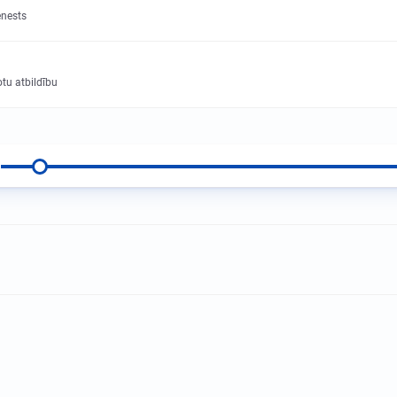
enests
otu atbildību