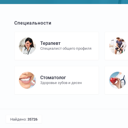
Специальности
Терапевт
Специалист общего профиля
Стоматолог
Здоровье зубов и десен
Найдено:
35726