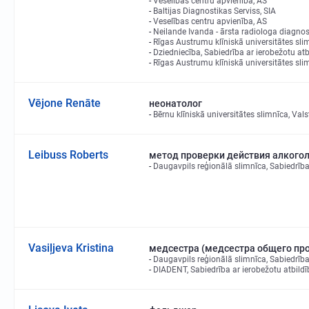
Veselības centru apvienība, AS
Baltijas Diagnostikas Serviss, SIA
Veselības centru apvienība, AS
Neilande Ivanda - ārsta radiologa diagno
Rīgas Austrumu klīniskā universitātes sli
Dziedniecība, Sabiedrība ar ierobežotu atb
Rīgas Austrumu klīniskā universitātes sli
Vējone Renāte
неонатолог
Bērnu klīniskā universitātes slimnīca, Vals
Leibuss Roberts
метод проверки действия алкогол
Daugavpils reģionālā slimnīca, Sabiedrība
Vasiļjeva Kristina
медсестра (медсестра общего про
Daugavpils reģionālā slimnīca, Sabiedrība
DIADENT, Sabiedrība ar ierobežotu atbildī