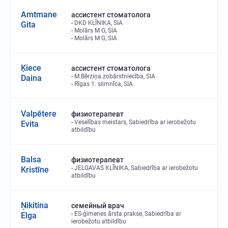
Amtmane
ассистент стоматолога
DKD KLĪNIKA, SIA
Gita
Molārs M G, SIA
Molārs M G, SIA
Ķiece
ассистент стоматолога
M.Bērziņa zobārstniecība, SIA
Daina
Rīgas 1. slimnīca, SIA
Valpētere
физиотерапевт
Veselības meistars, Sabiedrība ar ierobežotu
Evita
atbildību
Balsa
физиотерапевт
JELGAVAS KLĪNIKA, Sabiedrība ar ierobežotu
Kristīne
atbildību
Ņikitina
семейный врач
ES-ģimenes ārsta prakse, Sabiedrība ar
Elga
ierobežotu atbildību