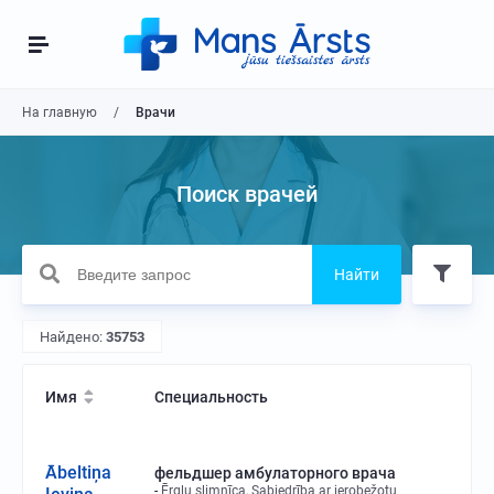
На главную
Врачи
Поиск врачей
Найти
Найдено:
35753
Имя
Специальность
Ābeltiņa
фельдшер амбулаторного врача
Ērgļu slimnīca, Sabiedrība ar ierobežotu