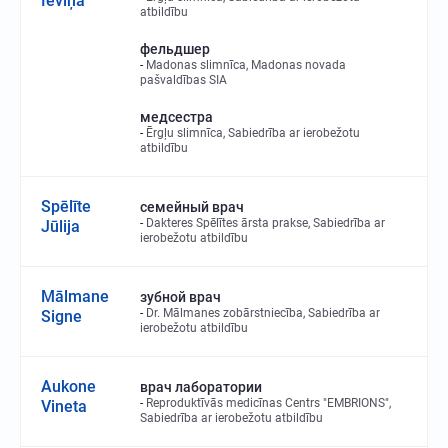
Ieviņa
atbildību
фельдшер
Madonas slimnīca, Madonas novada
pašvaldības SIA
медсестра
Ērgļu slimnīca, Sabiedrība ar ierobežotu
atbildību
Spēlīte
семейный врач
Dakteres Spēlītes ārsta prakse, Sabiedrība ar
Jūlija
ierobežotu atbildību
Mālmane
зубной врач
Dr. Mālmanes zobārstniecība, Sabiedrība ar
Signe
ierobežotu atbildību
Aukone
врач лаборатории
Reproduktīvās medicīnas Centrs "EMBRIONS",
Vineta
Sabiedrība ar ierobežotu atbildību