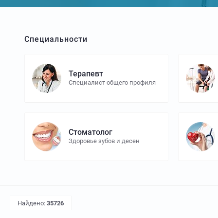
Специальности
Терапевт
Специалист общего профиля
Стоматолог
Здоровье зубов и десен
Найдено:
35726