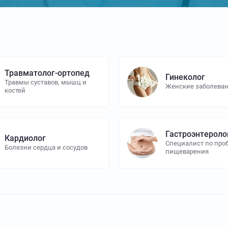
Травматолог-ортопед
Гинеколог
Травмы суставов, мышц и
Женские заболева
костей
Гастроэнтероло
Кардиолог
Специалист по пр
Болезни сердца и сосудов
пищеварения