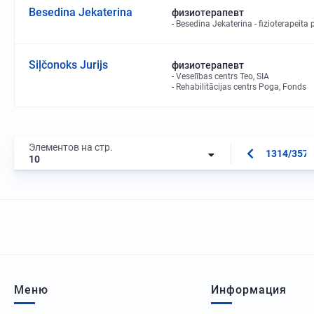
Besedina Jekaterina
физиотерапевт
Besedina Jekaterina - fizioterapeita 
Siļčonoks Jurijs
физиотерапевт
Veselības centrs Teo, SIA
Rehabilitācijas centrs Poga, Fonds
Элементов на стр.
1314/3573
10
Меню
Информация