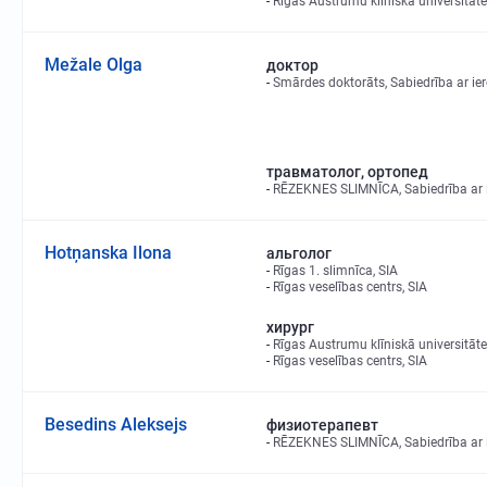
Rīgas Austrumu klīniskā universitāte
Mežale Olga
доктор
Smārdes doktorāts, Sabiedrība ar ie
травматолог, ортопед
RĒZEKNES SLIMNĪCA, Sabiedrība ar i
Hotņanska Ilona
альголог
Rīgas 1. slimnīca, SIA
Rīgas veselības centrs, SIA
хирург
Rīgas Austrumu klīniskā universitāte
Rīgas veselības centrs, SIA
Besedins Aleksejs
физиотерапевт
RĒZEKNES SLIMNĪCA, Sabiedrība ar i