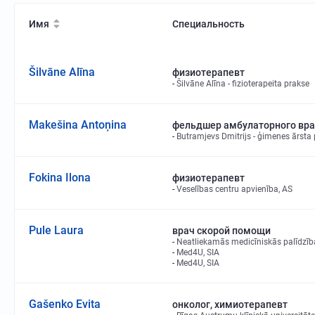
Имя
Специальность
Šilvāne Alīna
физиотерапевт
Šilvāne Alīna - fizioterapeita prakse
Makešina Antoņina
фельдшер амбулаторного вр
Butramjevs Dmitrijs - ģimenes ārsta
Fokina Ilona
физиотерапевт
Veselības centru apvienība, AS
Pule Laura
врач скорой помощи
Neatliekamās medicīniskās palīdzīb
Med4U, SIA
Med4U, SIA
Gašenko Evita
онколог, химиотерапевт