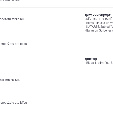
s slimnīca, SIA
детский хирург
robežotu atbildību
RĒZEKNES SLIMNĪCA,
Bērnu klīniskā unive
KATARSE, Sabiedrība
Balvu un Gulbenes s
erobežotu atbildību
доктор
Rīgas 1. slimnīca, S
s slimnīca, SIA
erobežotu atbildību