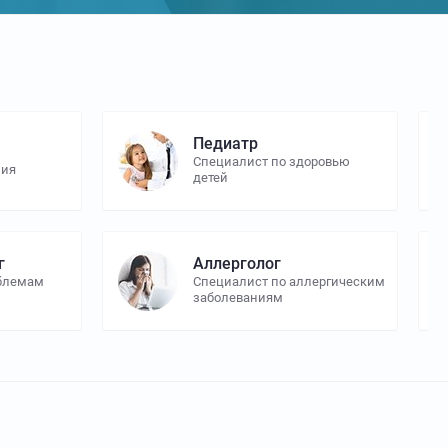
Педиатр
Специалист по здоровью
ния
детей
г
Аллерголог
облемам
Специалист по аллергическим
заболеваниям