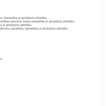
 Sabiedrība ar ierobežotu atbildību
rsitātes slimnīca, Valsts sabiedrība ar ierobežotu atbildību
 ar ierobežotu atbildību
limnīcu apvienība, Sabiedrība ar ierobežotu atbildību
IA