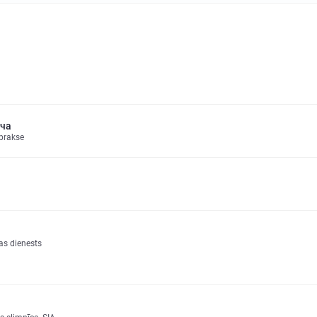
ача
 prakse
as dienests