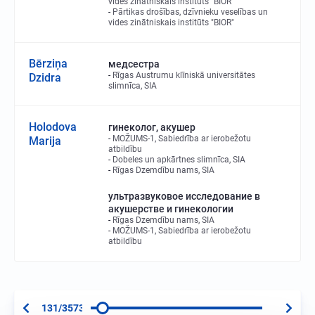
vides zinātniskais institūts "BIOR"
Pārtikas drošības, dzīvnieku veselības un
vides zinātniskais institūts "BIOR"
Bērziņa
медсестра
Rīgas Austrumu klīniskā universitātes
Dzidra
slimnīca, SIA
Holodova
гинеколог, акушер
MOŽUMS-1, Sabiedrība ar ierobežotu
Marija
atbildību
Dobeles un apkārtnes slimnīca, SIA
Rīgas Dzemdību nams, SIA
ультразвуковое исследование в
акушерстве и гинекологии
Rīgas Dzemdību nams, SIA
MOŽUMS-1, Sabiedrība ar ierobežotu
atbildību
131/3573