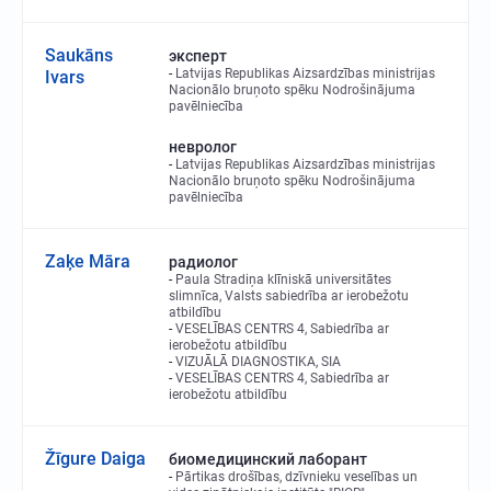
Saukāns
эксперт
Latvijas Republikas Aizsardzības ministrijas
Ivars
Nacionālo bruņoto spēku Nodrošinājuma
pavēlniecība
невролог
Latvijas Republikas Aizsardzības ministrijas
Nacionālo bruņoto spēku Nodrošinājuma
pavēlniecība
Zaķe Māra
радиолог
Paula Stradiņa klīniskā universitātes
slimnīca, Valsts sabiedrība ar ierobežotu
atbildību
VESELĪBAS CENTRS 4, Sabiedrība ar
ierobežotu atbildību
VIZUĀLĀ DIAGNOSTIKA, SIA
VESELĪBAS CENTRS 4, Sabiedrība ar
ierobežotu atbildību
Žīgure Daiga
биомедицинский лаборант
Pārtikas drošības, dzīvnieku veselības un