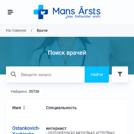
На главную
Врачи
Поиск врачей
Найти
Найдено:
35726
Имя
Специальность
Ostankovich-
интернист
OSTEOPĀTISKĀS MEDICĪNAS ATTĪSTĪBAS