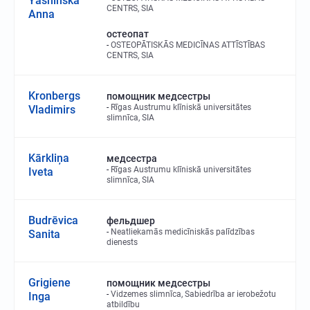
Yashinska
CENTRS, SIA
Anna
остеопат
OSTEOPĀTISKĀS MEDICĪNAS ATTĪSTĪBAS
CENTRS, SIA
Kronbergs
помощник медсестры
Rīgas Austrumu klīniskā universitātes
Vladimirs
slimnīca, SIA
Kārkliņa
медсестра
Rīgas Austrumu klīniskā universitātes
Iveta
slimnīca, SIA
Budrēvica
фельдшер
Neatliekamās medicīniskās palīdzības
Sanita
dienests
Grigiene
помощник медсестры
Vidzemes slimnīca, Sabiedrība ar ierobežotu
Inga
atbildību