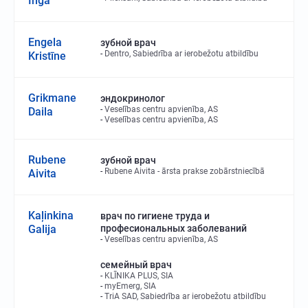
Inga
Engela
зубной врач
Dentro, Sabiedrība ar ierobežotu atbildību
Kristīne
Grikmane
эндокринолог
Veselības centru apvienība, AS
Daila
Veselības centru apvienība, AS
Rubene
зубной врач
Rubene Aivita - ārsta prakse zobārstniecībā
Aivita
Kaļinkina
врач по гигиене труда и
Galija
професиональных заболеваний
Veselības centru apvienība, AS
семейный врач
KLĪNIKA PLUS, SIA
myEmerg, SIA
TriA SAD, Sabiedrība ar ierobežotu atbildību