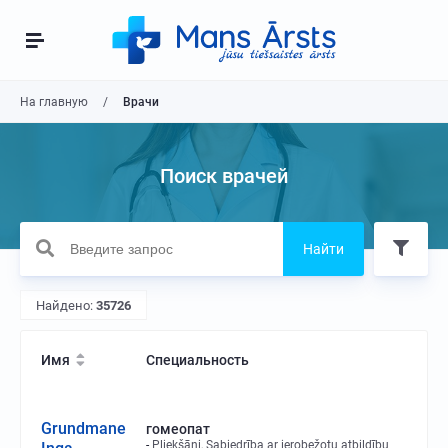
На главную
Врачи
Поиск врачей
Найти
Найдено:
35726
Имя
Специальность
Grundmane
гомеопат
Pliekšāni, Sabiedrība ar ierobežotu atbildību