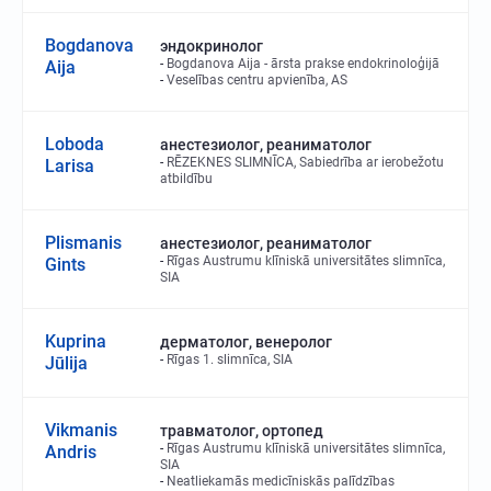
Bogdanova
эндокринолог
Bogdanova Aija - ārsta prakse endokrinoloģijā
Aija
Veselības centru apvienība, AS
Loboda
анестезиолог, реаниматолог
RĒZEKNES SLIMNĪCA, Sabiedrība ar ierobežotu
Larisa
atbildību
Plismanis
анестезиолог, реаниматолог
Rīgas Austrumu klīniskā universitātes slimnīca,
Gints
SIA
Kuprina
дерматолог, венеролог
Rīgas 1. slimnīca, SIA
Jūlija
Vikmanis
травматолог, ортопед
Rīgas Austrumu klīniskā universitātes slimnīca,
Andris
SIA
Neatliekamās medicīniskās palīdzības