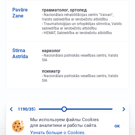
Pavāre
травматолог, ортопед
Nacionālais rehabilitācijas centrs "Vaivari",
Zane
Valsts sabiedrība ar ierobežotu atbildību
Traumatoloģijas un ortopēdijas slimnīca, Valsts
sabiedrība ar ierobežotu atbildību
HEMAT, Sabiedrība ar ierobežotu atbildību
Stirna
нарколог
Nacionālais psihiskās veselības centrs, Valsts
Astrīda
SIA
психиатр
Nacionālais psihiskās veselības centrs, Valsts
SIA
1190/3573
Мы используем файлы Cookies
для аналитики и работы сайта.
ОК
Узнать больше о Cookies.