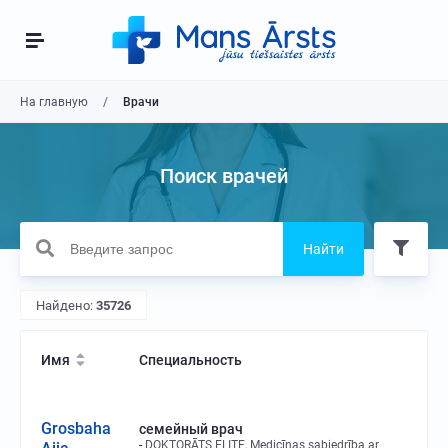
На главную
Врачи
Поиск врачей
Найти
Найдено:
35726
Имя
Специальность
Grosbaha
семейный врач
DOKTORĀTS ELITE, Medicīnas sabiedrība ar