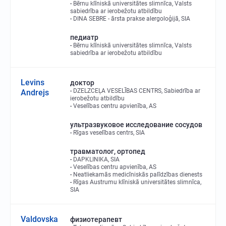
Bērnu klīniskā universitātes slimnīca, Valsts
sabiedrība ar ierobežotu atbildību
DINA SEBRE - ārsta prakse alergoloģijā, SIA
педиатр
Bērnu klīniskā universitātes slimnīca, Valsts
sabiedrība ar ierobežotu atbildību
Levins
доктор
DZELZCEĻA VESELĪBAS CENTRS, Sabiedrība ar
Andrejs
ierobežotu atbildību
Veselības centru apvienība, AS
ультразвуковое исследование сосудов
Rīgas veselības centrs, SIA
травматолог, ортопед
DAPKLINIKA, SIA
Veselības centru apvienība, AS
Neatliekamās medicīniskās palīdzības dienests
Rīgas Austrumu klīniskā universitātes slimnīca,
SIA
Valdovska
физиотерапевт