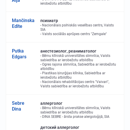
Aija
ierobežotu atbildību
Mančinska
психиатр
Nacionālais psihiskās veselības centrs, Valsts
Edīte
SIA
Valsts sociālās aprūpes centrs "Zemgale"
Putka
анестезиолог, реаниматолог
Bērnu klīniskā universitātes slimnīca, Valsts
Edgars
sabiedrība ar ierobežotu atbildību
Ogres rajona slimnīca, Sabiedrība ar ierobežotu
atbildību
Plastikas ķirurģijas klīnika, Sabiedrība ar
ierobežotu atbildību
Nacionālais rehabilitācijas centrs "Vaivari",
Valsts sabiedrība ar ierobežotu atbildību
Sebre
аллерголог
Bērnu klīniskā universitātes slimnīca, Valsts
Dina
sabiedrība ar ierobežotu atbildību
DINA SEBRE - ārsta prakse alergoloģijā, SIA
детский аллерголог