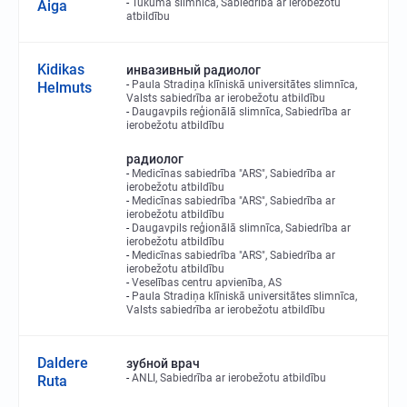
Tukuma slimnīca, Sabiedrība ar ierobežotu
Aiga
atbildību
Kidikas
инвазивный радиолог
Paula Stradiņa klīniskā universitātes slimnīca,
Helmuts
Valsts sabiedrība ar ierobežotu atbildību
Daugavpils reģionālā slimnīca, Sabiedrība ar
ierobežotu atbildību
радиолог
Medicīnas sabiedrība "ARS", Sabiedrība ar
ierobežotu atbildību
Medicīnas sabiedrība "ARS", Sabiedrība ar
ierobežotu atbildību
Daugavpils reģionālā slimnīca, Sabiedrība ar
ierobežotu atbildību
Medicīnas sabiedrība "ARS", Sabiedrība ar
ierobežotu atbildību
Veselības centru apvienība, AS
Paula Stradiņa klīniskā universitātes slimnīca,
Valsts sabiedrība ar ierobežotu atbildību
Daldere
зубной врач
ANLI, Sabiedrība ar ierobežotu atbildību
Ruta