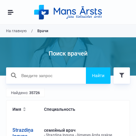
На главную
Врачи
Поиск врачей
Найти
Найдено:
35726
Имя
Специальность
Strazdiņa
семейный врач
Strazdiņa Inguna - ģimenes ārsta prakse