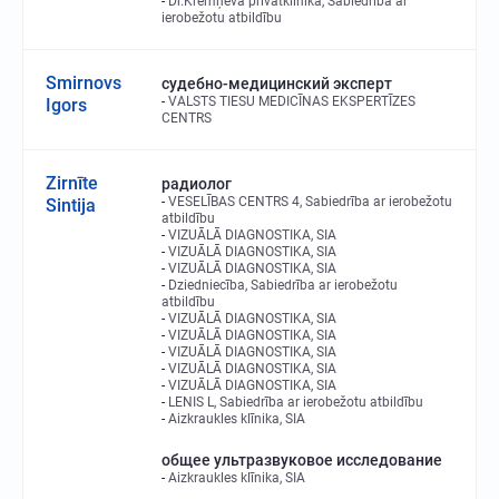
Dr.Kremņeva privātklīnika, Sabiedrība ar
ierobežotu atbildību
Smirnovs
судебно-медицинский эксперт
VALSTS TIESU MEDICĪNAS EKSPERTĪZES
Igors
CENTRS
Zirnīte
радиолог
VESELĪBAS CENTRS 4, Sabiedrība ar ierobežotu
Sintija
atbildību
VIZUĀLĀ DIAGNOSTIKA, SIA
VIZUĀLĀ DIAGNOSTIKA, SIA
VIZUĀLĀ DIAGNOSTIKA, SIA
Dziedniecība, Sabiedrība ar ierobežotu
atbildību
VIZUĀLĀ DIAGNOSTIKA, SIA
VIZUĀLĀ DIAGNOSTIKA, SIA
VIZUĀLĀ DIAGNOSTIKA, SIA
VIZUĀLĀ DIAGNOSTIKA, SIA
VIZUĀLĀ DIAGNOSTIKA, SIA
LENIS L, Sabiedrība ar ierobežotu atbildību
Aizkraukles klīnika, SIA
общее ультразвуковое исследование
Aizkraukles klīnika, SIA