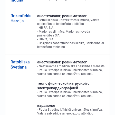
Inguna
Rozenfelds
анестезиолог, реаниматолог
Bērnu klīniskā universitātes slimnīca, Valsts
Hardijs
sabiedrība ar ierobežotu atbildību
HR-PA, SIA
Madonas slimnīca, Madonas novada
pašvaldības SIA
HR-PA, SIA
Dr.Apines zobārstniecības klīnika, Sabiedrība ar
ierobežotu atbildību
Ratobiļska
анестезиолог, реаниматолог
Neatliekamās medicīniskās palīdzības dienests
Svetlana
Paula Stradiņa klīniskā universitātes slimnīca,
Valsts sabiedrība ar ierobežotu atbildību
тест с физической нагрузкой с
электрокардиографией
Paula Stradiņa klīniskā universitātes slimnīca,
Valsts sabiedrība ar ierobežotu atbildību
кардиолог
Paula Stradiņa klīniskā universitātes slimnīca,
Valsts sabiedrība ar ierobežotu atbildību