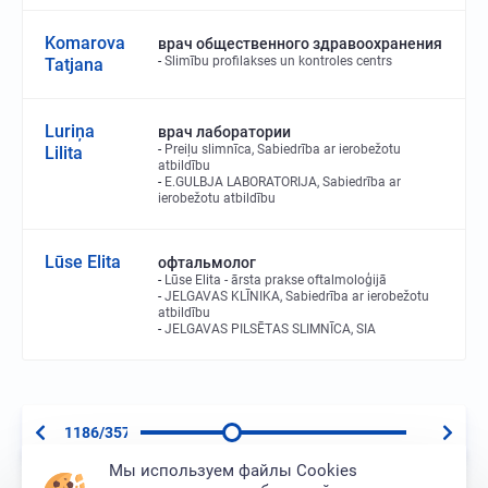
Komarova
врач общественного здравоохранения
Slimību profilakses un kontroles centrs
Tatjana
Luriņa
врач лаборатории
Preiļu slimnīca, Sabiedrība ar ierobežotu
Lilita
atbildību
E.GULBJA LABORATORIJA, Sabiedrība ar
ierobežotu atbildību
Lūse Elita
офтальмолог
Lūse Elita - ārsta prakse oftalmoloģijā
JELGAVAS KLĪNIKA, Sabiedrība ar ierobežotu
atbildību
JELGAVAS PILSĒTAS SLIMNĪCA, SIA
1186/3573
Мы используем файлы Cookies