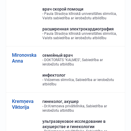
врач скорой помощи
Paula Stradiņa klīniskā universitātes slimnīca,
Valsts sabiedrība ar ierobežotu atbildību
расширенная электрокардиография
Paula Stradiņa klīniskā universitātes slimnīca,
Valsts sabiedrība ar ierobežotu atbildību
Mironovska
семейный врач
DOKTORĀTS "KALMES", Sabiedrība ar
Anna
ierobežotu atbildību
инфектолог
Vidzemes slimnīca, Sabiedrība ar ierobežotu
atbildību
Kremņeva
гинеколог, акушер
Dr.Kremņeva privātklīnika, Sabiedrība ar
Viktorija
ierobežotu atbildību
ультразвуковое исследование в
акушерстве и гинекологии