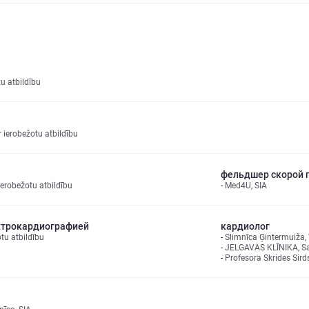
u atbildību
r ierobežotu atbildību
фельдшер скорой 
ierobežotu atbildību
Med4U, SIA
ектрокардиографией
кардиолог
tu atbildību
Slimnīca Ģintermuiža, 
JELGAVAS KLĪNIKA, Sab
Profesora Skrides Sirds