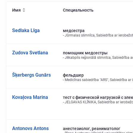
Имя
Специальность
Sedlaka Līga
медсестра
Jūrmalas slimnīca, Sabiedrība ar ierobežot
Zudova Svetlana
помощник медсестры
Jēkabpils reģionālā slimnīca, Sabiedrība a
Šķerbergs Gunārs
фельдшер
Medicīnas sabiedrība "ARS", Sabiedrība ar 
Kovaļova Marina
тест с физической нагрузкой с эл
JELGAVAS KLĪNIKA, Sabiedrība ar ierobežo
Antonovs Antons
анестезиолог, реаниматолог