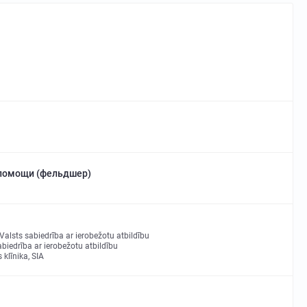
помощи (фельдшер)
Valsts sabiedrība ar ierobežotu atbildību
iedrība ar ierobežotu atbildību
 klīnika, SIA