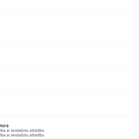
лога
ba ar ierobežotu atbildību
ba ar ierobežotu atbildību