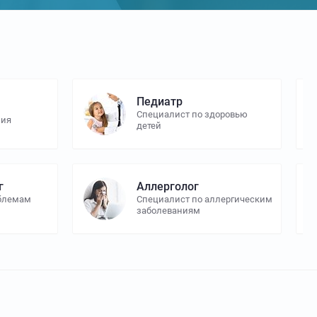
Педиатр
Специалист по здоровью
ния
детей
г
Аллерголог
облемам
Специалист по аллергическим
заболеваниям