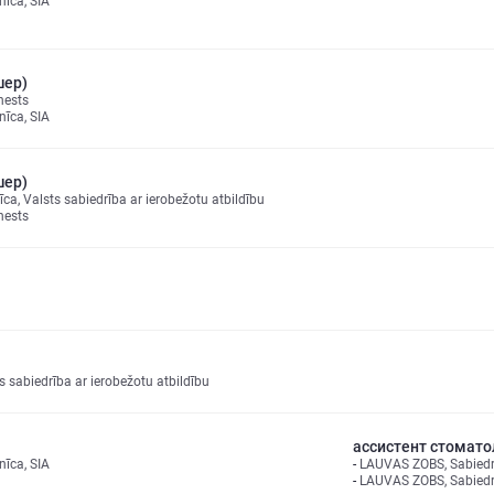
nīca, SIA
шер)
nests
nīca, SIA
шер)
īca, Valsts sabiedrība ar ierobežotu atbildību
nests
ts sabiedrība ar ierobežotu atbildību
ассистент стомато
nīca, SIA
LAUVAS ZOBS, Sabiedrī
LAUVAS ZOBS, Sabiedrī