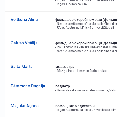
Rīgas Austrumu klīniskā universitātes slim
Rīgas 1. slimnīca, SIA
Voitkuna Alīna
фельдшер скорой помощи (фельд
Neatliekamās medicīniskās palīdzības die
Rīgas Austrumu klīniskā universitātes slim
Galuzo Vitālijs
фельдшер скорой помощи (фельд
Paula Stradiņa klīniskā universitātes slimn
Neatliekamās medicīniskās palīdzības die
Saltā Marta
медсестра
Bērziņa Inga - ģimenes ārsta prakse
Pētersone Dagnija
педиатр
Bērnu klīniskā universitātes slimnīca, Vals
Misjuka Agnese
помощник медсестры
Rīgas Austrumu klīniskā universitātes slim