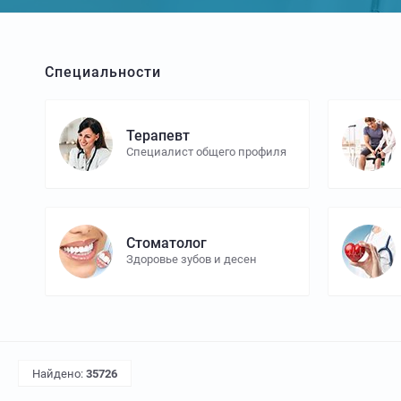
Специальности
Терапевт
Специалист общего профиля
Стоматолог
Здоровье зубов и десен
Найдено:
35726