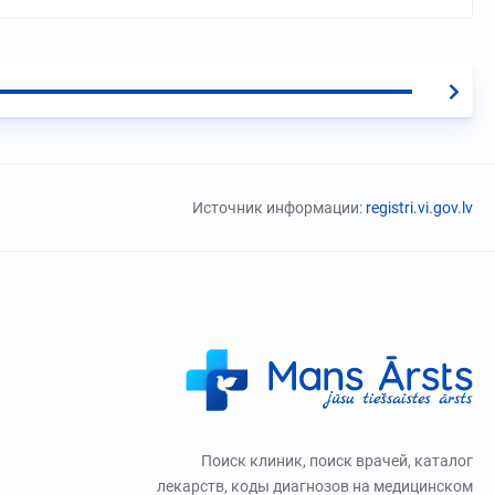
Источник информации:
registri.vi.gov.lv
Поиск клиник, поиск врачей, каталог
лекарств, коды диагнозов на медицинском