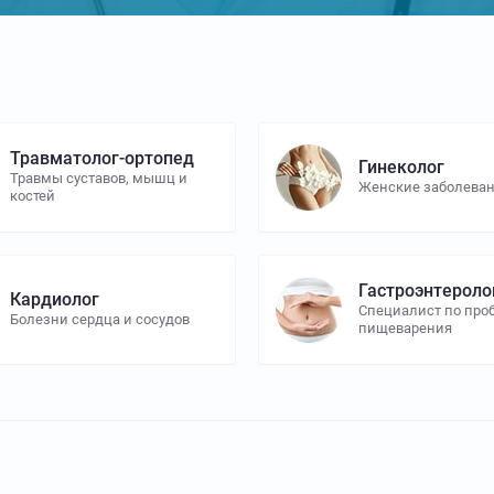
Травматолог-ортопед
Гинеколог
Травмы суставов, мышц и
Женские заболева
костей
Гастроэнтероло
Кардиолог
Специалист по пр
Болезни сердца и сосудов
пищеварения