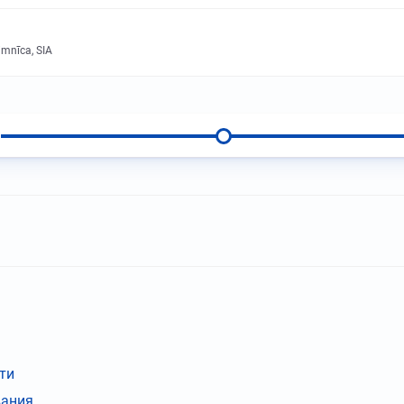
imnīca, SIA
ти
вания