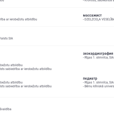
ību
Kronoss, Sabiedrība a
массажист
a ar ierobežotu atbildību
DZELZCEĻA VESELĪBAS
Valsts SIA
эхокардиография
Rīgas 1. slimnīca, SIA
bežotu atbildību
lsts sabiedrība ar ierobežotu atbildību
педиатр
bežotu atbildību
Rīgas 1. slimnīca, SIA
lsts sabiedrība ar ierobežotu atbildību
Bērnu klīniskā univers
švaldība