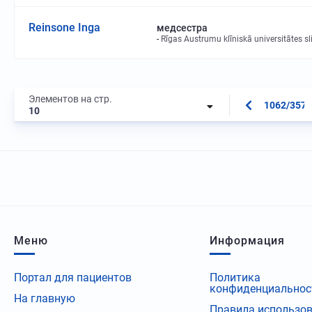
Reinsone Inga
медсестра
Rīgas Austrumu klīniskā universitātes sl
Элементов на стр.
1062/3573
10
Меню
Информация
Портал для пациентов
Политика
конфиденциальнос
На главную
Правила использо