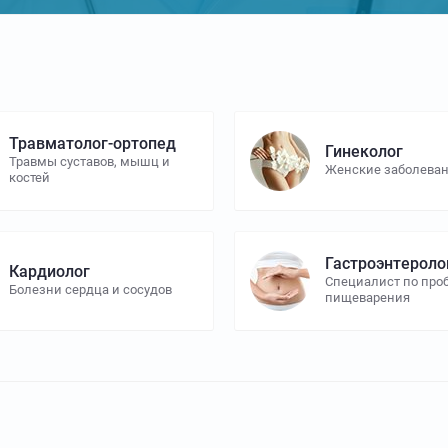
Травматолог-ортопед
Гинеколог
Травмы суставов, мышц и
Женские заболева
костей
Гастроэнтероло
Кардиолог
Специалист по пр
Болезни сердца и сосудов
пищеварения