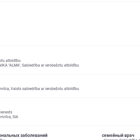
tu atbildību
"ALMA", Sabiedrība ar ierobežotu atbildību
mnīca, Valsts sabiedrība ar ierobežotu atbildību
ienests
imnīca, SIA
иональных заболеваний
семейный врач