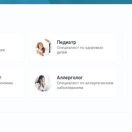
Педиатр
Специалист по здоровью
ния
детей
г
Аллерголог
облемам
Специалист по аллергическим
заболеваниям