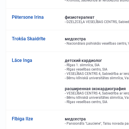
Kronoss, Sabiedrība ar ierobežotu atbild
Pētersone Irina
физиотерапевт
DZELZCEĻA VESELĪBAS CENTRS, Sabiedrīb
Trokša Skaidrīte
медсестра
Nacionālais psihiskās veselības centrs, 
Lāce Inga
детский кардиолог
Rīgas 1. slimnīca, SIA
Rīgas veselības centrs, SIA
VESELĪBAS CENTRS 4, Sabiedrība ar iero
Bērnu klīniskā universitātes slimnīca, Va
расширенная эхокардиография
VESELĪBAS CENTRS 4, Sabiedrība ar iero
Bērnu klīniskā universitātes slimnīca, Va
Rīgas veselības centrs, SIA
Fībiga Ilze
медсестра
Pansionāts "Lauciene", Talsu novada pa