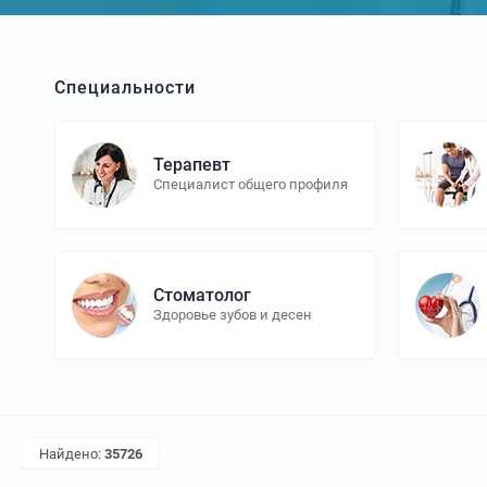
Специальности
Терапевт
Специалист общего профиля
Стоматолог
Здоровье зубов и десен
Найдено:
35726