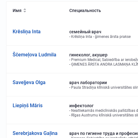
Имя
Специальность
Krēsliņa Inta
семейный врач
Krēsliņa Inta - ģimenes ārsta prakse
Ščemeļova Ludmila
гинеколог, акушер
Premium Medical, Sabiedrība ar ierobežo
ĢIMENES ĀRSTA ANDRA LASMAŅA KLĪNIKA 
Saveļjeva Olga
врач лаборатории
Paula Stradiņa klīniskā universitātes sli
Liepiņš Māris
инфектолог
Neatliekamās medicīniskās palīdzības d
Rīgas Austrumu klīniskā universitātes sl
Serebrjakova Gaļina
врач по гигиене труда и профес