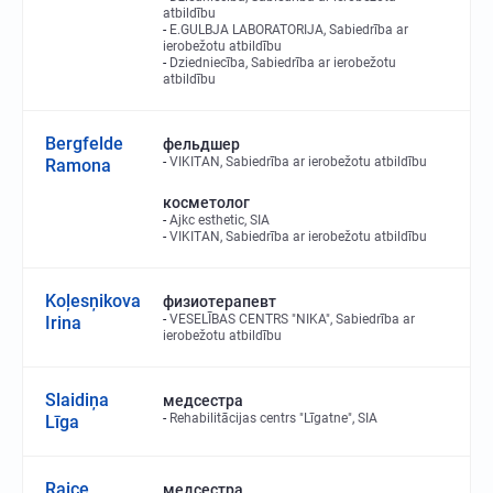
atbildību
E.GULBJA LABORATORIJA, Sabiedrība ar
ierobežotu atbildību
Dziedniecība, Sabiedrība ar ierobežotu
atbildību
Bergfelde
фельдшер
VIKITAN, Sabiedrība ar ierobežotu atbildību
Ramona
косметолог
Ajkc esthetic, SIA
VIKITAN, Sabiedrība ar ierobežotu atbildību
Koļesņikova
физиотерапевт
VESELĪBAS CENTRS "NIKA", Sabiedrība ar
Irina
ierobežotu atbildību
Slaidiņa
медсестра
Rehabilitācijas centrs "Līgatne", SIA
Līga
Raice
медсестра