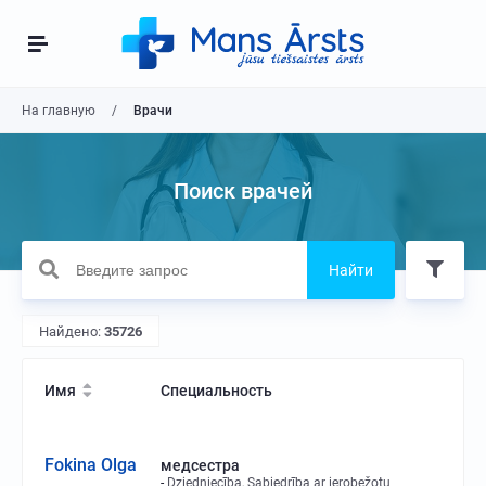
На главную
Врачи
Поиск врачей
Найти
Найдено:
35726
Имя
Специальность
Fokina Olga
медсестра
Dziedniecība, Sabiedrība ar ierobežotu