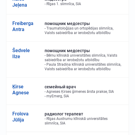
Rīgas 1. slimnīca, SIA
Jeļena
Freiberga
помощник медсестры
Traumatoloģijas un ortopēdijas slimnīca,
Antra
Valsts sabiedrība ar ierobežotu atbildību
Šedvele
помощник медсестры
Bērnu klīniskā universitātes slimnīca, Valsts
Ilze
sabiedrība ar ierobežotu atbildību
Paula Stradiņa klīniskā universitātes slimnīca,
Valsts sabiedrība ar ierobežotu atbildību
Ķirse
семейный врач
Agneses Ķirses ģimenes ārsta prakse, SIA
Agnese
myEmerg, SIA
Frolova
радиолог терапевт
Rīgas Austrumu klīniskā universitātes
Jūlija
slimnīca, SIA