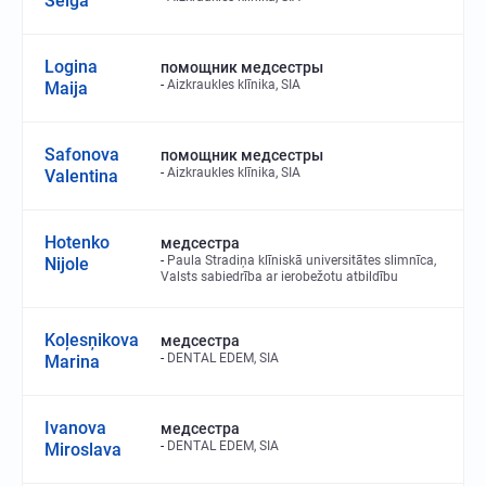
Selga
Logina
помощник медсестры
Aizkraukles klīnika, SIA
Maija
Safonova
помощник медсестры
Aizkraukles klīnika, SIA
Valentina
Hotenko
медсестра
Paula Stradiņa klīniskā universitātes slimnīca,
Nijole
Valsts sabiedrība ar ierobežotu atbildību
Koļesņikova
медсестра
DENTAL EDEM, SIA
Marina
Ivanova
медсестра
DENTAL EDEM, SIA
Miroslava