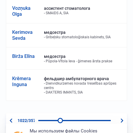
Vozņuka
ассистент стоматолога
SMAIDS A, SIA
Olga
Kerimova
медсестра
Gribeļsku stomatoloģiskais kabinets, SIA
Sevda
Birža Elīna
медсестра
Pūpola-Vītola Ieva - ģimenes ārsta prakse
Krēmera
фельдшер амбулаторного врача
Dienvidkurzemes novada Veselības aprūpes
Inguna
centrs
DAKTERIS IMANTS, SIA
1022/3573
Мы используем файлы Cookies