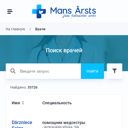
На главную
Врачи
Поиск врачей
Найти
Найдено:
35726
Имя
Специальность
Dārzniece
помощник медсестры
Aizkraukles klīnika, SIA