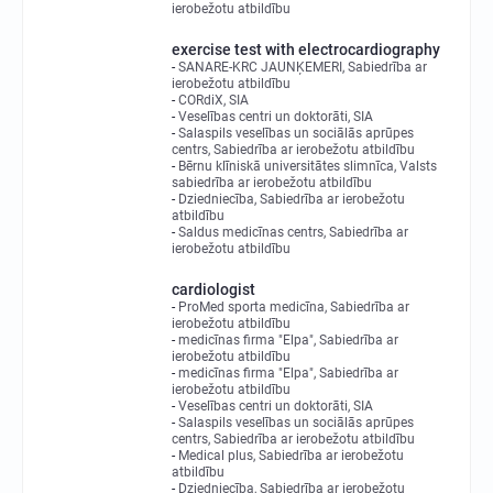
ierobežotu atbildību
exercise test with electrocardiography
SANARE-KRC JAUNĶEMERI, Sabiedrība ar
ierobežotu atbildību
CORdiX, SIA
Veselības centri un doktorāti, SIA
Salaspils veselības un sociālās aprūpes
centrs, Sabiedrība ar ierobežotu atbildību
Bērnu klīniskā universitātes slimnīca, Valsts
sabiedrība ar ierobežotu atbildību
Dziedniecība, Sabiedrība ar ierobežotu
atbildību
Saldus medicīnas centrs, Sabiedrība ar
ierobežotu atbildību
cardiologist
ProMed sporta medicīna, Sabiedrība ar
ierobežotu atbildību
medicīnas firma "Elpa", Sabiedrība ar
ierobežotu atbildību
medicīnas firma "Elpa", Sabiedrība ar
ierobežotu atbildību
Veselības centri un doktorāti, SIA
Salaspils veselības un sociālās aprūpes
centrs, Sabiedrība ar ierobežotu atbildību
Medical plus, Sabiedrība ar ierobežotu
atbildību
Dziedniecība, Sabiedrība ar ierobežotu