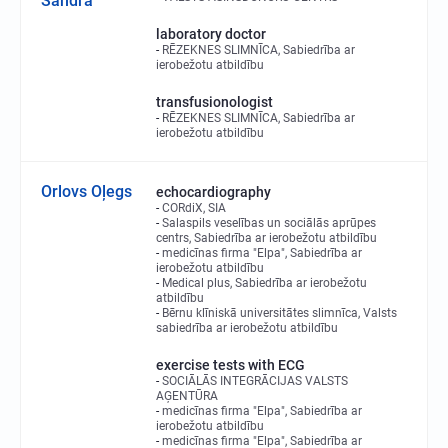
Sandra
laboratory doctor
RĒZEKNES SLIMNĪCA, Sabiedrība ar
ierobežotu atbildību
transfusionologist
RĒZEKNES SLIMNĪCA, Sabiedrība ar
ierobežotu atbildību
Orlovs Oļegs
echocardiography
CORdiX, SIA
Salaspils veselības un sociālās aprūpes
centrs, Sabiedrība ar ierobežotu atbildību
medicīnas firma "Elpa", Sabiedrība ar
ierobežotu atbildību
Medical plus, Sabiedrība ar ierobežotu
atbildību
Bērnu klīniskā universitātes slimnīca, Valsts
sabiedrība ar ierobežotu atbildību
exercise tests with ECG
SOCIĀLĀS INTEGRĀCIJAS VALSTS
AĢENTŪRA
medicīnas firma "Elpa", Sabiedrība ar
ierobežotu atbildību
medicīnas firma "Elpa", Sabiedrība ar