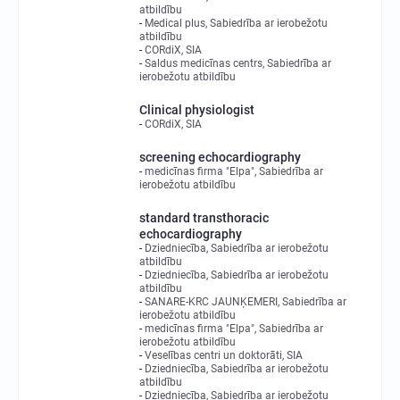
atbildību
Medical plus, Sabiedrība ar ierobežotu
atbildību
CORdiX, SIA
Saldus medicīnas centrs, Sabiedrība ar
ierobežotu atbildību
Clinical physiologist
CORdiX, SIA
screening echocardiography
medicīnas firma "Elpa", Sabiedrība ar
ierobežotu atbildību
standard transthoracic
echocardiography
Dziedniecība, Sabiedrība ar ierobežotu
atbildību
Dziedniecība, Sabiedrība ar ierobežotu
atbildību
SANARE-KRC JAUNĶEMERI, Sabiedrība ar
ierobežotu atbildību
medicīnas firma "Elpa", Sabiedrība ar
ierobežotu atbildību
Veselības centri un doktorāti, SIA
Dziedniecība, Sabiedrība ar ierobežotu
atbildību
Dziedniecība, Sabiedrība ar ierobežotu