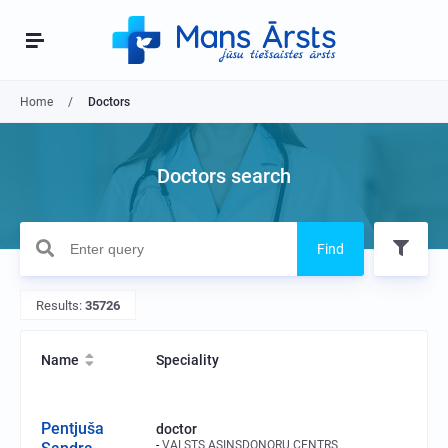
Home
Doctors
Doctors search
Find
Results:
35726
Name
Speciality
Pentjuša
doctor
VALSTS ASINSDONORU CENTRS