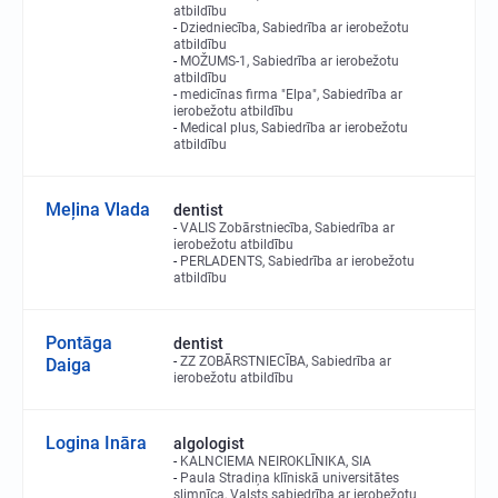
atbildību
Dziedniecība, Sabiedrība ar ierobežotu
atbildību
MOŽUMS-1, Sabiedrība ar ierobežotu
atbildību
medicīnas firma "Elpa", Sabiedrība ar
ierobežotu atbildību
Medical plus, Sabiedrība ar ierobežotu
atbildību
Meļina Vlada
dentist
VALIS Zobārstniecība, Sabiedrība ar
ierobežotu atbildību
PERLADENTS, Sabiedrība ar ierobežotu
atbildību
Pontāga
dentist
ZZ ZOBĀRSTNIECĪBA, Sabiedrība ar
Daiga
ierobežotu atbildību
Logina Ināra
algologist
KALNCIEMA NEIROKLĪNIKA, SIA
Paula Stradiņa klīniskā universitātes
slimnīca, Valsts sabiedrība ar ierobežotu