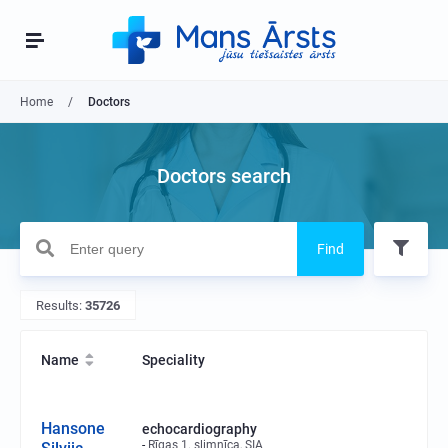
Home
Doctors
Doctors search
Find
Results:
35726
Name
Speciality
Hansone
echocardiography
Rīgas 1. slimnīca, SIA