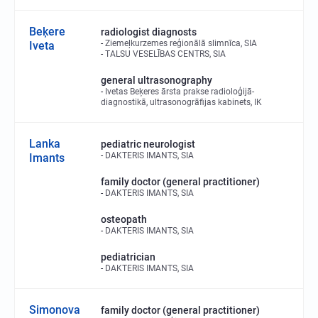
Beķere
radiologist diagnosts
Ziemeļkurzemes reģionālā slimnīca, SIA
Iveta
TALSU VESELĪBAS CENTRS, SIA
general ultrasonography
Ivetas Beķeres ārsta prakse radioloģijā-
diagnostikā, ultrasonogrāfijas kabinets, IK
Lanka
pediatric neurologist
DAKTERIS IMANTS, SIA
Imants
family doctor (general practitioner)
DAKTERIS IMANTS, SIA
osteopath
DAKTERIS IMANTS, SIA
pediatrician
DAKTERIS IMANTS, SIA
Simonova
family doctor (general practitioner)