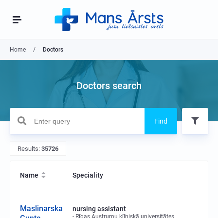
Home
Doctors
Doctors search
Find
Results:
35726
Name
Speciality
Maslinarska
nursing assistant
Rīgas Austrumu klīniskā universitātes