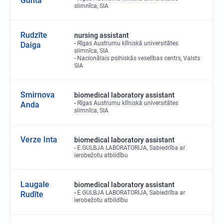
Gunta
slimnīca, SIA
Rudzīte
nursing assistant
Rīgas Austrumu klīniskā universitātes
Daiga
slimnīca, SIA
Nacionālais psihiskās veselības centrs, Valsts
SIA
Smirnova
biomedical laboratory assistant
Rīgas Austrumu klīniskā universitātes
Anda
slimnīca, SIA
Verze Inta
biomedical laboratory assistant
E.GULBJA LABORATORIJA, Sabiedrība ar
ierobežotu atbildību
Laugale
biomedical laboratory assistant
E.GULBJA LABORATORIJA, Sabiedrība ar
Rudīte
ierobežotu atbildību