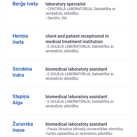
Berģe Iveta
laboratory specialist
CENTRĀLĀ LABORATORIJA, Sabiedrība ar
ierobežotu atbildību
Sendito, SIA
Heniņa
client and patient receptionist in
Ineta
medical treatment institution
E.GULBJA LABORATORIJA, Sabiedrība ar
ierobežotu atbildību
Sorokina
biomedical laboratory assistant
E.GULBJA LABORATORIJA, Sabiedrība ar
Indra
ierobežotu atbildību
Stepiņa
biomedical laboratory assistant
E.GULBJA LABORATORIJA, Sabiedrība ar
Aiga
ierobežotu atbildību
Žuravska
biomedical laboratory assistant
Paula Stradiņa klīniskā universitātes slimnīca,
Inese
Valsts sabiedrība ar ierobežotu atbildību