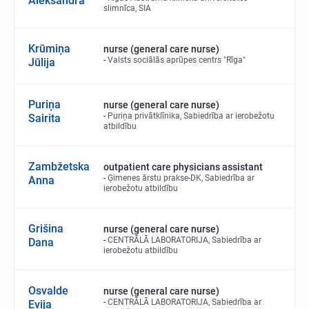
Aleksandra
slimnīca, SIA
Krūmiņa
nurse (general care nurse)
Valsts sociālās aprūpes centrs "Rīga"
Jūlija
Puriņa
nurse (general care nurse)
Puriņa privātklīnika, Sabiedrība ar ierobežotu
Sairita
atbildību
Zambžetska
outpatient care physicians assistant
Ģimenes ārstu prakse-DK, Sabiedrība ar
Anna
ierobežotu atbildību
Grišina
nurse (general care nurse)
CENTRĀLĀ LABORATORIJA, Sabiedrība ar
Dana
ierobežotu atbildību
Osvalde
nurse (general care nurse)
CENTRĀLĀ LABORATORIJA, Sabiedrība ar
Evija