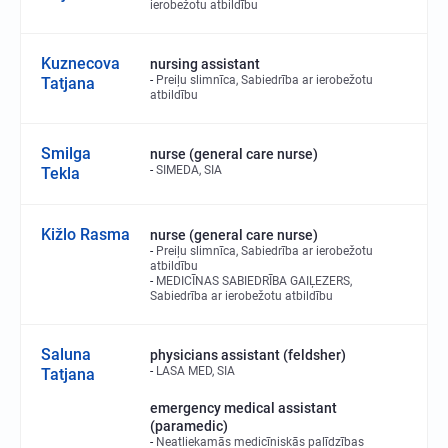
ierobežotu atbildību
Kuznecova
nursing assistant
Preiļu slimnīca, Sabiedrība ar ierobežotu
Tatjana
atbildību
Smilga
nurse (general care nurse)
SIMEDA, SIA
Tekla
Kižlo Rasma
nurse (general care nurse)
Preiļu slimnīca, Sabiedrība ar ierobežotu
atbildību
MEDICĪNAS SABIEDRĪBA GAIĻEZERS,
Sabiedrība ar ierobežotu atbildību
Saluna
physicians assistant (feldsher)
LASA MED, SIA
Tatjana
emergency medical assistant
(paramedic)
Neatliekamās medicīniskās palīdzības