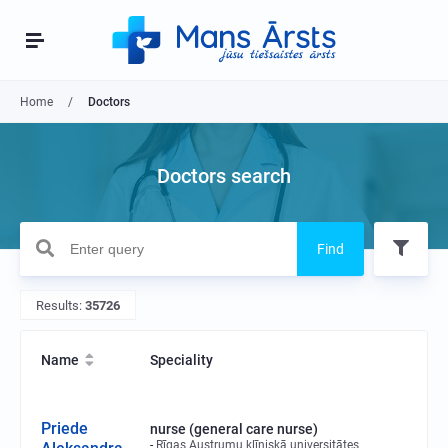
Home
Doctors
Doctors search
Find
Results:
35726
Name
Speciality
Priede
nurse (general care nurse)
Rīgas Austrumu klīniskā universitātes