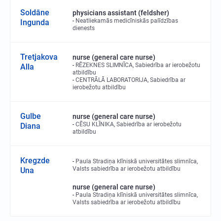
Soldāne
physicians assistant (feldsher)
Neatliekamās medicīniskās palīdzības
Ingunda
dienests
Tretjakova
nurse (general care nurse)
RĒZEKNES SLIMNĪCA, Sabiedrība ar ierobežotu
Alla
atbildību
CENTRĀLĀ LABORATORIJA, Sabiedrība ar
ierobežotu atbildību
Gulbe
nurse (general care nurse)
CĒSU KLĪNIKA, Sabiedrība ar ierobežotu
Diana
atbildību
Kregzde
Paula Stradiņa klīniskā universitātes slimnīca,
Valsts sabiedrība ar ierobežotu atbildību
Una
nurse (general care nurse)
Paula Stradiņa klīniskā universitātes slimnīca,
Valsts sabiedrība ar ierobežotu atbildību