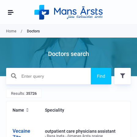
Home
Doctors
Doctors search
Find
Results:
35726
Name
Speciality
Vecaine
outpatient care physicians assistant
Raga Ineta - ģimenes ārsta prakse