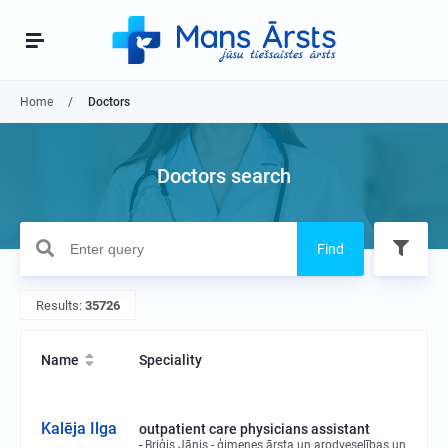
Home
Doctors
Doctors search
Find
Results:
35726
Name
Speciality
Kalēja Ilga
outpatient care physicians assistant
Briģis Jānis - ģimenes ārsta un arodveselības un