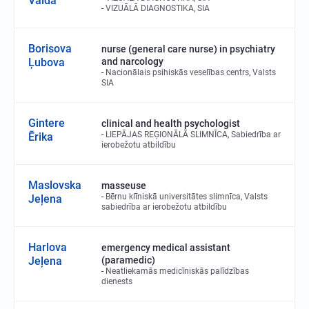
Valda
VIZUĀLĀ DIAGNOSTIKA, SIA
Borisova
nurse (general care nurse) in psychiatry
Ļubova
and narcology
Nacionālais psihiskās veselības centrs, Valsts
SIA
Gintere
clinical and health psychologist
LIEPĀJAS REĢIONĀLĀ SLIMNĪCA, Sabiedrība ar
Ērika
ierobežotu atbildību
Maslovska
masseuse
Bērnu klīniskā universitātes slimnīca, Valsts
Jeļena
sabiedrība ar ierobežotu atbildību
Harlova
emergency medical assistant
Jeļena
(paramedic)
Neatliekamās medicīniskās palīdzības
dienests