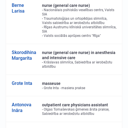
Berne
nurse (general care nurse)
Nacionālais psihiskās veselības centrs, Valsts
Larisa
SIA
Traumatoloģijas un ortopēdijas slimnīca,
Valsts sabiedrība ar ierobežotu atbildību
Rīgas Austrumu klīniskā universitātes slimnīca,
SIA
Valsts sociālās aprūpes centrs "Rīga"
Skorodihina
nurse (general care nurse) in anesthesia
Margarita
and intensive care
Krāslavas slimnīca, Sabiedrība ar ierobežotu
atbildību
Grote Inta
masseuse
Grote Inta - masiera prakse
Antonova
outpatient care physicians assistant
Olgas Tomaševskas ģimenes ārsta prakse,
Ināra
Sabiedrība ar ierobežotu atbildību