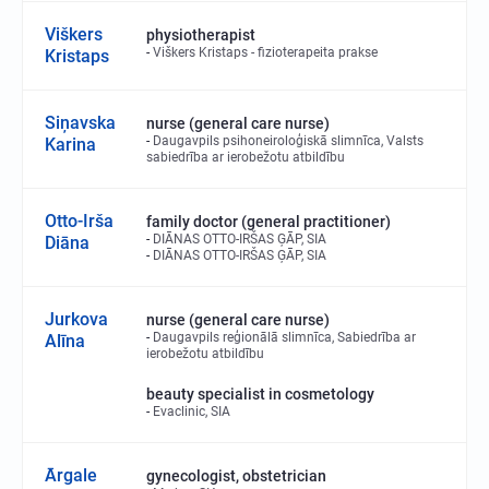
Viškers
physiotherapist
Viškers Kristaps - fizioterapeita prakse
Kristaps
Siņavska
nurse (general care nurse)
Daugavpils psihoneiroloģiskā slimnīca, Valsts
Karina
sabiedrība ar ierobežotu atbildību
Otto-Irša
family doctor (general practitioner)
DIĀNAS OTTO-IRŠAS ĢĀP, SIA
Diāna
DIĀNAS OTTO-IRŠAS ĢĀP, SIA
Jurkova
nurse (general care nurse)
Daugavpils reģionālā slimnīca, Sabiedrība ar
Alīna
ierobežotu atbildību
beauty specialist in cosmetology
Evaclinic, SIA
Ārgale
gynecologist, obstetrician