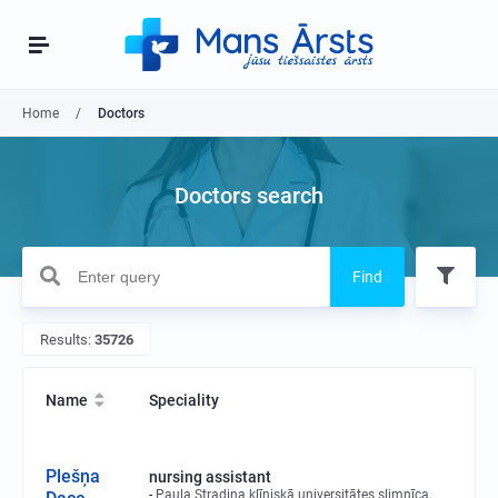
Home
Doctors
Doctors search
Find
Results:
35726
Name
Speciality
Plešņa
nursing assistant
Paula Stradiņa klīniskā universitātes slimnīca,