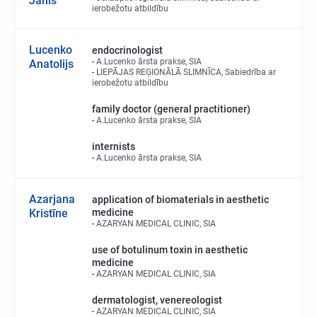
Jānis
ierobežotu atbildību
Lucenko
endocrinologist
A.Lucenko ārsta prakse, SIA
Anatolijs
LIEPĀJAS REĢIONĀLĀ SLIMNĪCA, Sabiedrība ar
ierobežotu atbildību
family doctor (general practitioner)
A.Lucenko ārsta prakse, SIA
internists
A.Lucenko ārsta prakse, SIA
Azarjana
application of biomaterials in aesthetic
Kristīne
medicine
AZARYAN MEDICAL CLINIC, SIA
use of botulinum toxin in aesthetic
medicine
AZARYAN MEDICAL CLINIC, SIA
dermatologist, venereologist
AZARYAN MEDICAL CLINIC, SIA