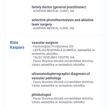
family doctor (general practitioner)
AZARYAN MEDICAL CLINIC, SIA
selective photothermolysis and ablative
laser surgery
AZARYAN MEDICAL CLINIC, SIA
Ķīsis
vascular surgeon
Kardioloģijas Privātprakse, SIA
Kaspars
LIEPĀJAS REĢIONĀLĀ SLIMNĪCA, Sabiedrība ar
ierobežotu atbildību
TALSU VESELĪBAS CENTRS, SIA
Paula Stradiņa klīniskā universitātes slimnīca,
Valsts sabiedrība ar ierobežotu atbildību
ultrasonodoplerographic diagnosis of
vascular pathology
Paula Stradiņa klīniskā universitātes slimnīca,
Valsts sabiedrība ar ierobežotu atbildību
phlebologist
Paula Stradiņa klīniskā universitātes slimnīca,
Valsts sabiedrība ar ierobežotu atbildību