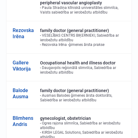
peripheral vascular angioplasty
Paula Stradiņa klīniskā universitātes slimnīca,
Valsts sabiedrība ar ierobežotu atbildību
Rezovska
family doctor (general practitioner)
VESELĪBAS CENTRS BIĶERNIEKI, Sabiedrība ar
Irēna
ierobežotu atbildību
Rezovska Irēna -ģimenes ārsta prakse
Gallere
Occupational health and illness doctor
Daugavpils reģionālā slimnīca, Sabiedrība ar
Viktorija
ierobežotu atbildību
Balode
family doctor (general practitioner)
Ausmas Balodes ģimenes ārsta doktorāts,
Ausma
Sabiedrība ar ierobežotu atbildību
Blimhens
gynecologist, obstetrician
Ogres rajona slimnīca, Sabiedrība ar ierobežotu
Andris
atbildību
KIRSH LEGAL Solutions, Sabiedrība ar ierobežotu
atbildību