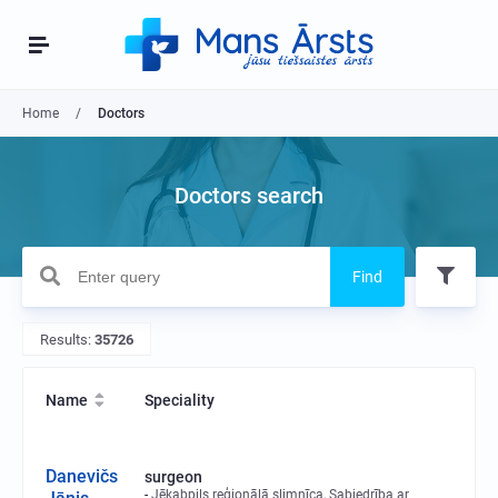
Home
Doctors
Doctors search
Find
Results:
35726
Name
Speciality
Danevičs
surgeon
Jēkabpils reģionālā slimnīca, Sabiedrība ar