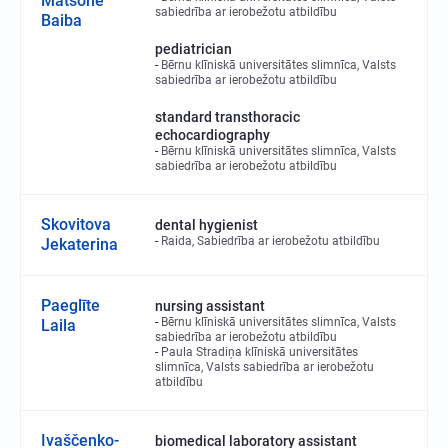
Matsone
sabiedrība ar ierobežotu atbildību
Baiba
pediatrician
Bērnu klīniskā universitātes slimnīca, Valsts
sabiedrība ar ierobežotu atbildību
standard transthoracic
echocardiography
Bērnu klīniskā universitātes slimnīca, Valsts
sabiedrība ar ierobežotu atbildību
Skovitova
dental hygienist
Raida, Sabiedrība ar ierobežotu atbildību
Jekaterina
Paeglīte
nursing assistant
Bērnu klīniskā universitātes slimnīca, Valsts
Laila
sabiedrība ar ierobežotu atbildību
Paula Stradiņa klīniskā universitātes
slimnīca, Valsts sabiedrība ar ierobežotu
atbildību
Ivaščenko-
biomedical laboratory assistant