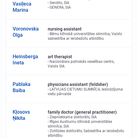
Sendito, SIA
Vasiļeca
GENERA, SIA
Marina
Voronovska
nursing assistant
Bērnu klīniskā universitātes slimnīca, Valsts
Olga
sabiedrība ar ierobežotu atbildību
Heinsberga
art therapist
Nacionālais psihiskās veselības centrs,
Ineta
Valsts SIA
Pablaka
physicians assistant (feldsher)
LATVIJAS CIETUMU SLIMNĪCA, Ieslodzījuma
Baiba
vietu pārvalde
Kļosovs
family doctor (general practitioner)
Ziepniekkalna doktorāts, SIA
Ņikita
Rīgas Austrumu klīniskā universitātes
slimnīca, SIA
Zolitūdes doktorāts, Sabiedrība ar ierobežotu
atbildību