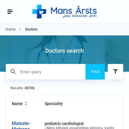
Home
Doctors
Doctors search
Find
Results:
35726
Name
Speciality
Matsate-
pediatric cardiologist
Bērnu klīniskā universitātes slimnīca, Valsts