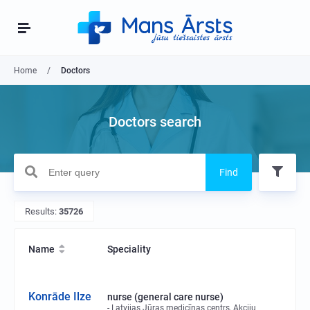
Home
Doctors
Doctors search
Find
Results:
35726
Name
Speciality
Konrāde Ilze
nurse (general care nurse)
Latvijas Jūras medicīnas centrs, Akciju