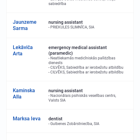
sabiedrība
Jaunzeme
nursing assistant
PRIEKULES SLIMNĪCA, SIA
Sarma
Lekāviča
emergency medical assistant
Arta
(paramedic)
Neatliekamās medicīniskās palīdzības
dienests
CILVĒKS, Sabiedrība ar ierobežotu atbildību
CILVĒKS, Sabiedrība ar ierobežotu atbildību
Kaminska
nursing assistant
Nacionālais psihiskās veselības centrs,
Alla
Valsts SIA
Marksa Ieva
dentist
Gulbenes Zobārstniecība, SIA