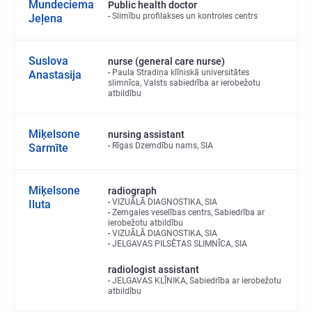
Mundeciema
Public health doctor
Slimību profilakses un kontroles centrs
Jeļena
Suslova
nurse (general care nurse)
Paula Stradiņa klīniskā universitātes
Anastasija
slimnīca, Valsts sabiedrība ar ierobežotu
atbildību
Miķelsone
nursing assistant
Rīgas Dzemdību nams, SIA
Sarmīte
Miķelsone
radiograph
VIZUĀLĀ DIAGNOSTIKA, SIA
Iluta
Zemgales veselības centrs, Sabiedrība ar
ierobežotu atbildību
VIZUĀLĀ DIAGNOSTIKA, SIA
JELGAVAS PILSĒTAS SLIMNĪCA, SIA
radiologist assistant
JELGAVAS KLĪNIKA, Sabiedrība ar ierobežotu
atbildību