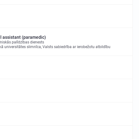
 assistant (paramedic)
iskās palīdzības dienests
kā universitātes slimnīca, Valsts sabiedrība ar ierobežotu atbildību