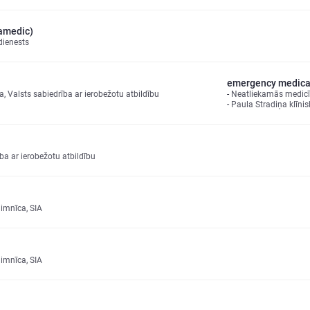
amedic)
dienests
emergency medical
, Valsts sabiedrība ar ierobežotu atbildību
Neatliekamās medicīn
Paula Stradiņa klīnis
ba ar ierobežotu atbildību
limnīca, SIA
limnīca, SIA