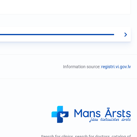
Information source:
registri.vi.gov.lv
Search for clinics, search for doctors, catalog of