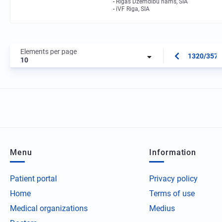
Rīgas Dzemdību nams, SIA
iVF Riga, SIA
Elements per page
1320/3573
10
Menu
Information
Patient portal
Privacy policy
Home
Terms of use
Medical organizations
Medius