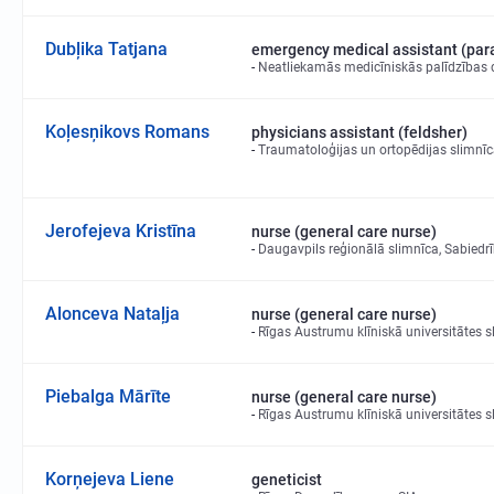
Dubļika Tatjana
emergency medical assistant (par
Neatliekamās medicīniskās palīdzības 
Koļesņikovs Romans
physicians assistant (feldsher)
Traumatoloģijas un ortopēdijas slimnīca
Jerofejeva Kristīna
nurse (general care nurse)
Daugavpils reģionālā slimnīca, Sabiedrī
Alonceva Nataļja
nurse (general care nurse)
Rīgas Austrumu klīniskā universitātes s
Piebalga Mārīte
nurse (general care nurse)
Rīgas Austrumu klīniskā universitātes s
Korņejeva Liene
geneticist