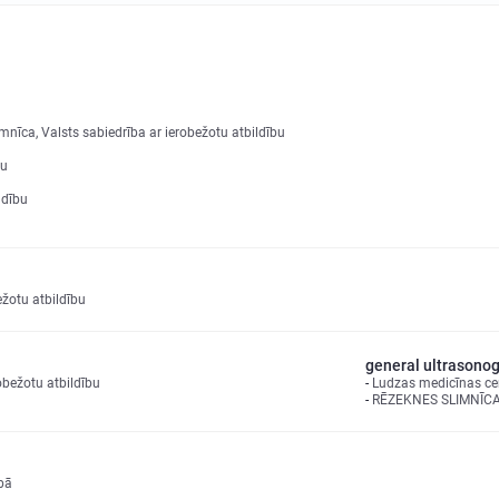
imnīca, Valsts sabiedrība ar ierobežotu atbildību
bu
ldību
ežotu atbildību
general ultrasono
bežotu atbildību
Ludzas medicīnas cen
RĒZEKNES SLIMNĪCA, 
ībā