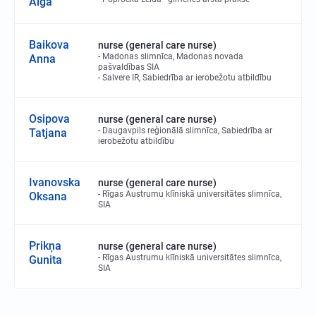
Aiga
Baikova
nurse (general care nurse)
Madonas slimnīca, Madonas novada
Anna
pašvaldības SIA
Salvere IR, Sabiedrība ar ierobežotu atbildību
Osipova
nurse (general care nurse)
Daugavpils reģionālā slimnīca, Sabiedrība ar
Tatjana
ierobežotu atbildību
Ivanovska
nurse (general care nurse)
Rīgas Austrumu klīniskā universitātes slimnīca,
Oksana
SIA
Prikņa
nurse (general care nurse)
Rīgas Austrumu klīniskā universitātes slimnīca,
Gunita
SIA