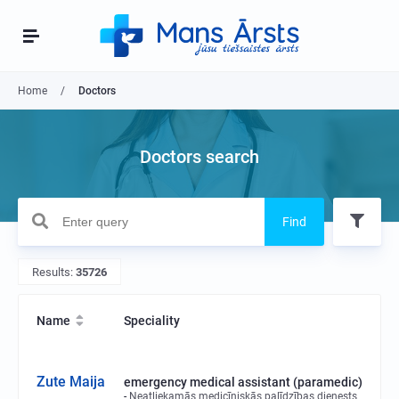
Home
Doctors
Doctors search
Find
Results:
35726
Name
Speciality
Zute Maija
emergency medical assistant (paramedic)
Neatliekamās medicīniskās palīdzības dienests