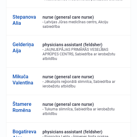
Stepanova
nurse (general care nurse)
Latvijas Jūras medicīnas centrs, Akciju
Alia
sabiedrība
Gelderiņa
physicians assistant (feldsher)
JAUNLIEPĀJAS PRIMĀRĀS VESELĪBAS
Aija
APRŪPES CENTRS, Sabiedrība ar ierobežotu
atbildību
Mikuča
nurse (general care nurse)
Jēkabpils reģionālā slimnīca, Sabiedrība ar
Valentīna
ierobežotu atbildību
Štamere
nurse (general care nurse)
Tukuma slimnīca, Sabiedrība ar ierobežotu
Romēna
atbildību
Bogatireva
physicians assistant (feldsher)
Poprocka Lelda - ģimenes ārsta prakse