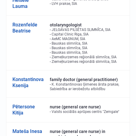
Heisele
LVH prakse, SIA
Lauma
Rozenfelde
otolaryngologist
JELGAVAS PILSĒTAS SLIMNĪCA, SIA
Beatrise
Capital Clinic Riga, SIA
AeMC MAGNUM, SIA
Bauskas slimnīca, SIA
Bauskas slimnīca, SIA
Bauskas slimnīca, SIA
Ziemeļkurzemes reģionālā slimnīca, SIA
Ziemeļkurzemes reģionālā slimnīca, SIA
Konstantinova
family doctor (general practitioner)
K. Konstantinovas Ģimenes ārsta prakse,
Ksenija
Sabiedrība ar ierobežotu atbildību
Pētersone
nurse (general care nurse)
Valsts sociālās aprūpes centrs "Zemgale"
Kitija
Mateša Inesa
nurse (general care nurse) in