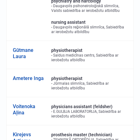
psychiatry and narcology
Daugavpils psihoneiroloģiskā slimnīca,
Valsts sabiedrība ar ierobežotu atbildību
nursing assistant
Daugavpils reģionālā slimnīca, Sabiedrība
ar ierobežotu atbildību
Gūtmane
physiotherapist
Saldus medicīnas centrs, Sabiedrība ar
Laura
ierobežotu atbildību
Ametere Inga
physiotherapist
Jūrmalas slimnīca, Sabiedrība ar
ierobežotu atbildību
Voitenoka
physicians assistant (feldsher)
E.GULBJA LABORATORIJA, Sabiedrība ar
Aļina
ierobežotu atbildību
Kirejevs
prosthesis master (technician)
TEHNISKĀ ORTOPĒDIJA, Sabiedrība ar