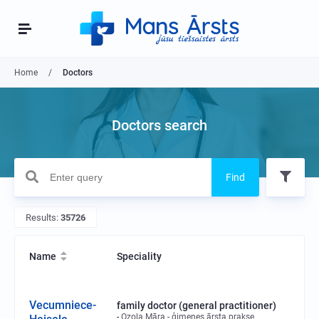
Home
Doctors
Doctors search
Find
Results:
35726
Name
Speciality
Vecumniece-
family doctor (general practitioner)
Ozola Māra - ģimenes ārsta prakse