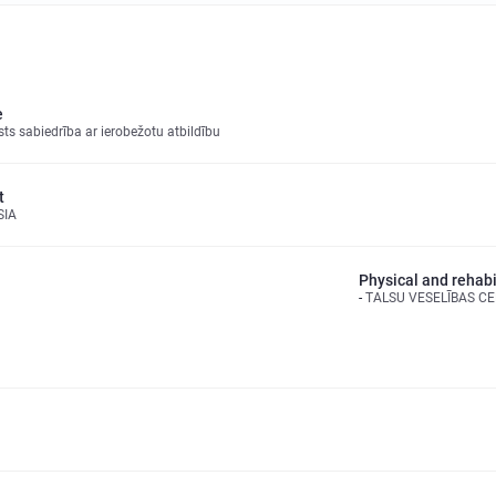
e
sts sabiedrība ar ierobežotu atbildību
t
SIA
Physical and rehabi
TALSU VESELĪBAS CE