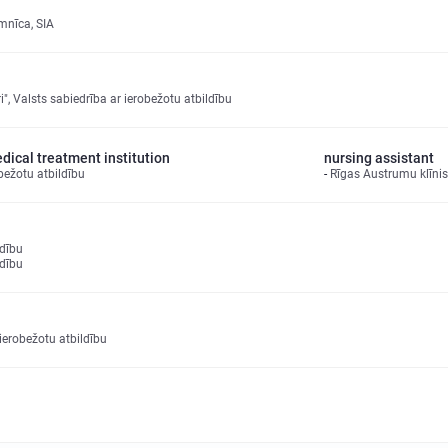
imnīca, SIA
i", Valsts sabiedrība ar ierobežotu atbildību
edical treatment institution
nursing assistant
ežotu atbildību
Rīgas Austrumu klīnis
ldību
ldību
erobežotu atbildību