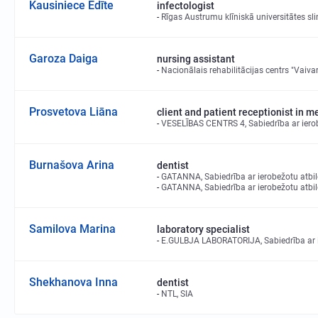
Kausiniece Edīte
infectologist
Rīgas Austrumu klīniskā universitātes sl
Garoza Daiga
nursing assistant
Nacionālais rehabilitācijas centrs "Vaivar
Prosvetova Liāna
client and patient receptionist in m
VESELĪBAS CENTRS 4, Sabiedrība ar ierob
Burnašova Arina
dentist
GATANNA, Sabiedrība ar ierobežotu atbi
GATANNA, Sabiedrība ar ierobežotu atbi
Samilova Marina
laboratory specialist
E.GULBJA LABORATORIJA, Sabiedrība ar i
Shekhanova Inna
dentist
NTL, SIA