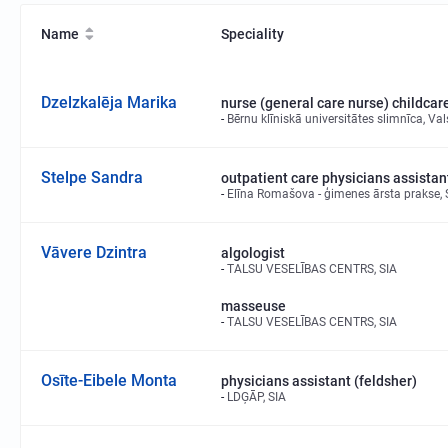
Name
Speciality
Dzelzkalēja Marika
nurse (general care nurse) childcar
Bērnu klīniskā universitātes slimnīca, Val
Stelpe Sandra
outpatient care physicians assistan
Elīna Romašova - ģimenes ārsta prakse, 
Vāvere Dzintra
algologist
TALSU VESELĪBAS CENTRS, SIA
masseuse
TALSU VESELĪBAS CENTRS, SIA
Osīte-Eibele Monta
physicians assistant (feldsher)
LDĢĀP, SIA