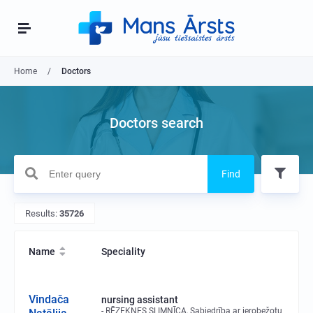
Home
Doctors
Doctors search
Find
Results:
35726
Name
Speciality
Vindača
nursing assistant
RĒZEKNES SLIMNĪCA, Sabiedrība ar ierobežotu