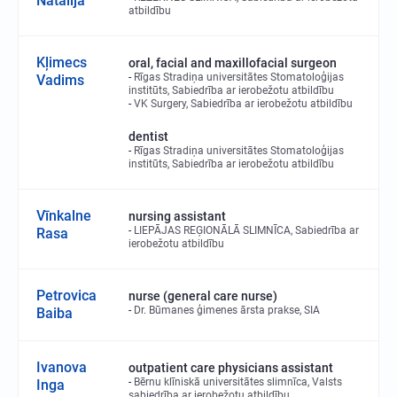
Natālija
atbildību
Kļimecs
oral, facial and maxillofacial surgeon
Rīgas Stradiņa universitātes Stomatoloģijas
Vadims
institūts, Sabiedrība ar ierobežotu atbildību
VK Surgery, Sabiedrība ar ierobežotu atbildību
dentist
Rīgas Stradiņa universitātes Stomatoloģijas
institūts, Sabiedrība ar ierobežotu atbildību
Vīnkalne
nursing assistant
LIEPĀJAS REĢIONĀLĀ SLIMNĪCA, Sabiedrība ar
Rasa
ierobežotu atbildību
Petrovica
nurse (general care nurse)
Dr. Būmanes ģimenes ārsta prakse, SIA
Baiba
Ivanova
outpatient care physicians assistant
Bērnu klīniskā universitātes slimnīca, Valsts
Inga
sabiedrība ar ierobežotu atbildību