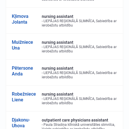
Kļimova
nursing assistant
LIEPĀJAS REĢIONĀLĀ SLIMNĪCA, Sabiedrība ar
Jolanta
ierobežotu atbildību
Muižniece
nursing assistant
LIEPĀJAS REĢIONĀLĀ SLIMNĪCA, Sabiedrība ar
Una
ierobežotu atbildību
Pētersone
nursing assistant
LIEPĀJAS REĢIONĀLĀ SLIMNĪCA, Sabiedrība ar
Anda
ierobežotu atbildību
Robežniece
nursing assistant
LIEPĀJAS REĢIONĀLĀ SLIMNĪCA, Sabiedrība ar
Liene
ierobežotu atbildību
Djakonu-
outpatient care physicians assistant
Paula Stradiņa klīniskā universitātes slimnīca,
Uhova