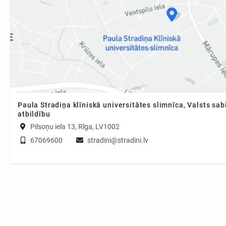
Paula Stradiņa klīniskā universitātes slimnīca, Valsts sab
atbildību
Pilsoņu iela 13, Rīga, LV1002
67069600
stradini@stradini.lv