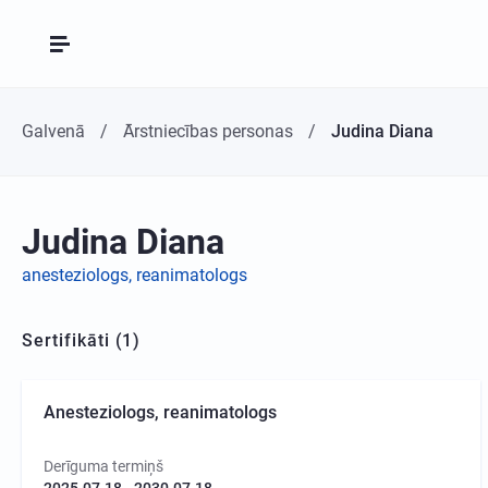
Galvenā
Ārstniecības personas
Judina Diana
Judina Diana
anesteziologs, reanimatologs
Sertifikāti (1)
Anesteziologs, reanimatologs
Derīguma termiņš
2025.07.18 - 2030.07.18