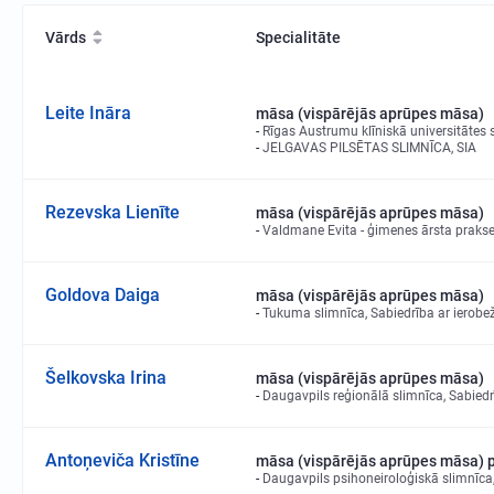
Vārds
Specialitāte
Leite Ināra
māsa (vispārējās aprūpes māsa)
Rīgas Austrumu klīniskā universitātes 
JELGAVAS PILSĒTAS SLIMNĪCA, SIA
Rezevska Lienīte
māsa (vispārējās aprūpes māsa)
Valdmane Evita - ģimenes ārsta praks
Goldova Daiga
māsa (vispārējās aprūpes māsa)
Tukuma slimnīca, Sabiedrība ar ierobež
Šelkovska Irina
māsa (vispārējās aprūpes māsa)
Daugavpils reģionālā slimnīca, Sabiedr
Antoņeviča Kristīne
māsa (vispārējās aprūpes māsa) ps
Daugavpils psihoneiroloģiskā slimnīca,