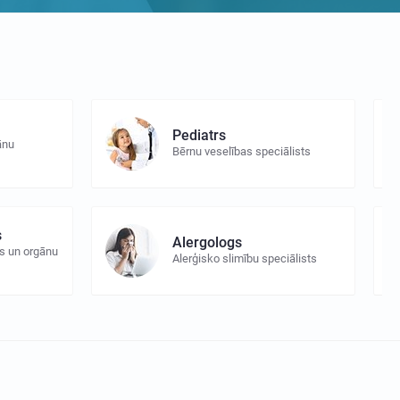
Pediatrs
ānu
Bērnu veselības speciālists
s
Alergologs
s un orgānu
Alerģisko slimību speciālists