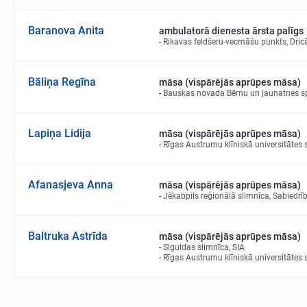
Baranova Anita
ambulatorā dienesta ārsta palīgs
Rikavas feldšeru-vecmāšu punkts, Dric
Bāliņa Regīna
māsa (vispārējās aprūpes māsa)
Bauskas novada Bērnu un jaunatnes sp
Lapiņa Lidija
māsa (vispārējās aprūpes māsa)
Rīgas Austrumu klīniskā universitātes 
Afanasjeva Anna
māsa (vispārējās aprūpes māsa)
Jēkabpils reģionālā slimnīca, Sabiedrīb
Baltruka Astrīda
māsa (vispārējās aprūpes māsa)
Siguldas slimnīca, SIA
Rīgas Austrumu klīniskā universitātes 