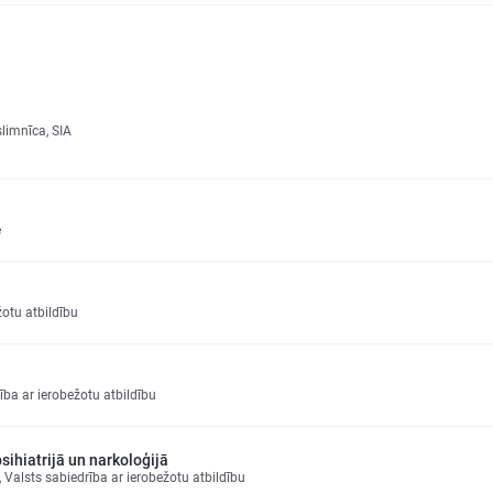
slimnīca, SIA
e
otu atbildību
ība ar ierobežotu atbildību
ihiatrijā un narkoloģijā
 Valsts sabiedrība ar ierobežotu atbildību