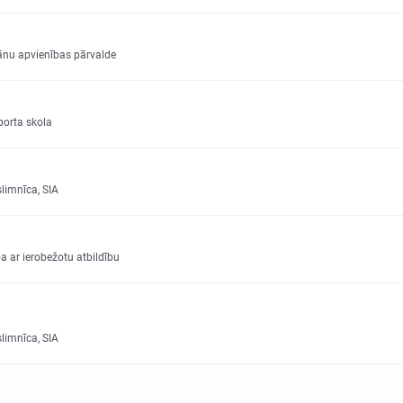
ānu apvienības pārvalde
orta skola
slimnīca, SIA
a ar ierobežotu atbildību
slimnīca, SIA