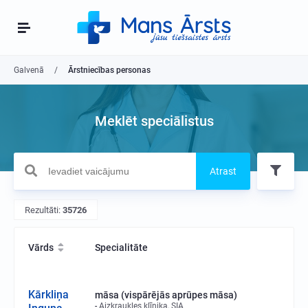
Galvenā
Ārstniecības personas
Meklēt speciālistus
Atrast
Rezultāti:
35726
Vārds
Specialitāte
Kārkliņa
māsa (vispārējās aprūpes māsa)
Aizkraukles klīnika, SIA