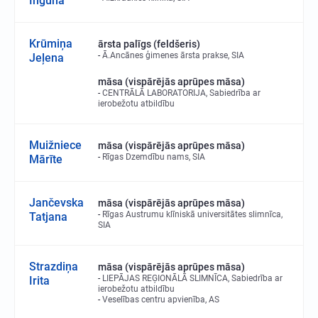
Inguna
Krūmiņa
ārsta palīgs (feldšeris)
Ā.Ancānes ģimenes ārsta prakse, SIA
Jeļena
māsa (vispārējās aprūpes māsa)
CENTRĀLĀ LABORATORIJA, Sabiedrība ar
ierobežotu atbildību
Muižniece
māsa (vispārējās aprūpes māsa)
Rīgas Dzemdību nams, SIA
Mārīte
Jančevska
māsa (vispārējās aprūpes māsa)
Rīgas Austrumu klīniskā universitātes slimnīca,
Tatjana
SIA
Strazdiņa
māsa (vispārējās aprūpes māsa)
LIEPĀJAS REĢIONĀLĀ SLIMNĪCA, Sabiedrība ar
Irita
ierobežotu atbildību
Veselības centru apvienība, AS