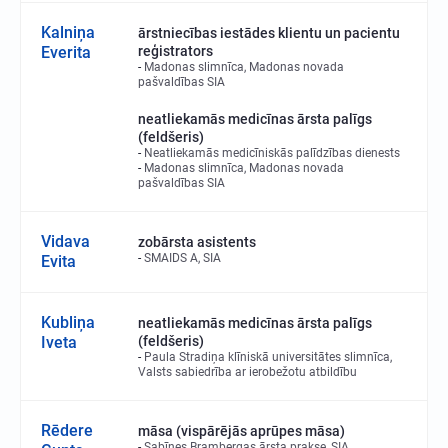
Kalniņa
ārstniecības iestādes klientu un pacientu
Everita
reģistrators
Madonas slimnīca, Madonas novada
pašvaldības SIA
neatliekamās medicīnas ārsta palīgs
(feldšeris)
Neatliekamās medicīniskās palīdzības dienests
Madonas slimnīca, Madonas novada
pašvaldības SIA
Vidava
zobārsta asistents
SMAIDS A, SIA
Evita
Kubliņa
neatliekamās medicīnas ārsta palīgs
Iveta
(feldšeris)
Paula Stradiņa klīniskā universitātes slimnīca,
Valsts sabiedrība ar ierobežotu atbildību
Rēdere
māsa (vispārējās aprūpes māsa)
Sabīnes Brambergas ārsta prakse, SIA