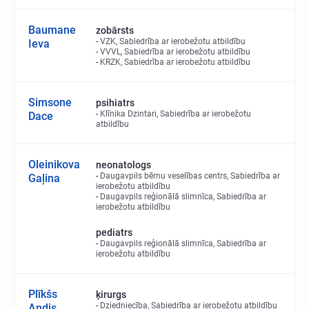
Baumane
zobārsts
VZK, Sabiedrība ar ierobežotu atbildību
Ieva
VVVL, Sabiedrība ar ierobežotu atbildību
KRZK, Sabiedrība ar ierobežotu atbildību
Simsone
psihiatrs
Klīnika Dzintari, Sabiedrība ar ierobežotu
Dace
atbildību
Oleinikova
neonatologs
Daugavpils bērnu veselības centrs, Sabiedrība ar
Gaļina
ierobežotu atbildību
Daugavpils reģionālā slimnīca, Sabiedrība ar
ierobežotu atbildību
pediatrs
Daugavpils reģionālā slimnīca, Sabiedrība ar
ierobežotu atbildību
Plīkšs
ķirurgs
Dziedniecība, Sabiedrība ar ierobežotu atbildību
Andis