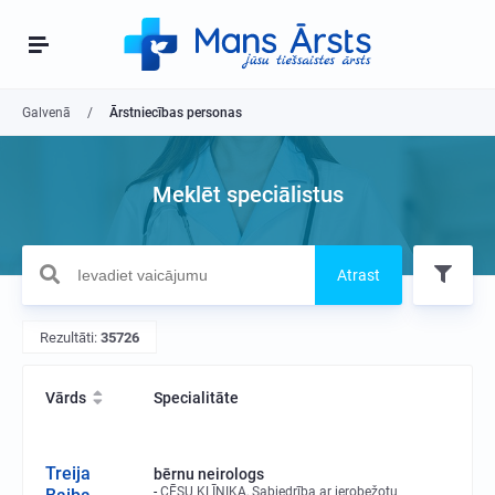
Galvenā
Ārstniecības personas
Meklēt speciālistus
Atrast
Rezultāti:
35726
Vārds
Specialitāte
Treija
bērnu neirologs
CĒSU KLĪNIKA, Sabiedrība ar ierobežotu