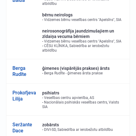
Baiba
atbildību
bērnu neirologs
Vidzemes bērnu veselības centrs "Apelsīns", SIA
neirosonogrāfija jaundzimušajiem un
zīdaiņa vecuma bērniem
Vidzemes bērnu veselības centrs "Apelsīns", SIA
CĒSU KLĪNIKA, Sabiedrība ar ierobežotu
atbildību
Berga
ģimenes (vispārējās prakses) ārsts
Berga Rudīte - ģimenes ārsta prakse
Rudīte
Prokofjeva
psihiatrs
Veselības centru apvienība, AS
Lilija
Nacionālais psihiskās veselības centrs, Valsts
SIA
Seržante
zobārsts
DIVI-SD, Sabiedrība ar ierobežotu atbildību
Dace