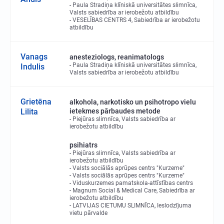
Paula Stradiņa klīniskā universitātes slimnīca,
Valsts sabiedrība ar ierobežotu atbildību
VESELĪBAS CENTRS 4, Sabiedrība ar ierobežotu
atbildību
Vanags
anesteziologs, reanimatologs
Paula Stradiņa klīniskā universitātes slimnīca,
Indulis
Valsts sabiedrība ar ierobežotu atbildību
Grietēna
alkohola, narkotisko un psihotropo vielu
Lilita
ietekmes pārbaudes metode
Piejūras slimnīca, Valsts sabiedrība ar
ierobežotu atbildību
psihiatrs
Piejūras slimnīca, Valsts sabiedrība ar
ierobežotu atbildību
Valsts sociālās aprūpes centrs "Kurzeme"
Valsts sociālās aprūpes centrs "Kurzeme"
Viduskurzemes pamatskola-attīstības centrs
Magnum Social & Medical Care, Sabiedrība ar
ierobežotu atbildību
LATVIJAS CIETUMU SLIMNĪCA, Ieslodzījuma
vietu pārvalde