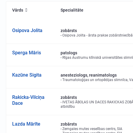
Vārds
Specialitāte
Osipova Jolita
zobārsts
Osipova Jolita - ārsta prakse zobārstniecībā
Sperga Māris
patologs
Rīgas Austrumu klīniskā universitātes slimnī
Kazūne Sigita
anesteziologs, reanimatologs
Traumatoloģijas un ortopēdijas slimnīca, Va
Rakicka-Vilciņa
zobārsts
IVETAS ĀBOLAS UN DACES RAKICKAS ZOBĀRS
Dace
atbildību
Lazda Mārīte
zobārsts
Zemgales mutes veselības centrs, SIA