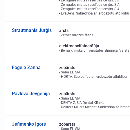
Zemgales mutes veselības centrs, SIA
Zemgales mutes veselības centrs, SIA
Zemgales mutes veselības centrs, SIA
EvaDens, Sabiedrība ar ierobežotu atbildību
Strautmanis Jurģis
ārsts
Zemessardzes štābs
elektroencifalogrāfija
Bērnu klīniskā universitātes slimnīca, Valsts
Fogele Žanna
zobārsts
Sana EL, SIA
HORTA, Sabiedrība ar ierobežotu atbildību
Pavlova Jevgēnija
zobārsts
Sana EL, SIA
DENTA-Z, SIA Dental Klīnika
Doktors Millers Medent, Sabiedrība ar ierobe
Jefimenko Igors
zobārsts
Sana EL, SIA