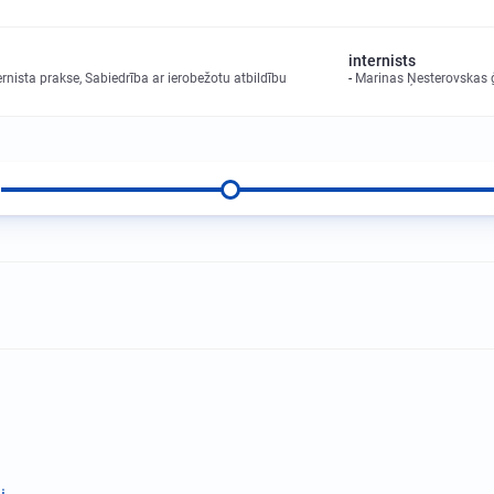
internists
nista prakse, Sabiedrība ar ierobežotu atbildību
Marinas Ņesterovskas ģi