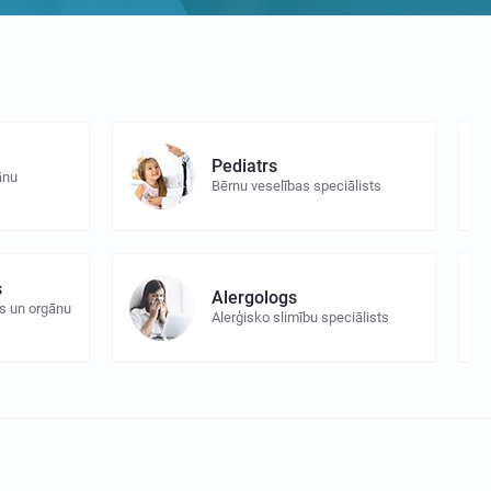
Pediatrs
ānu
Bērnu veselības speciālists
s
Alergologs
s un orgānu
Alerģisko slimību speciālists