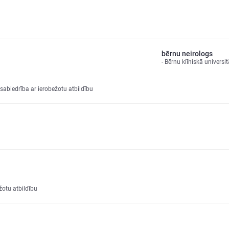
bērnu neirologs
Bērnu klīniskā universit
 sabiedrība ar ierobežotu atbildību
žotu atbildību