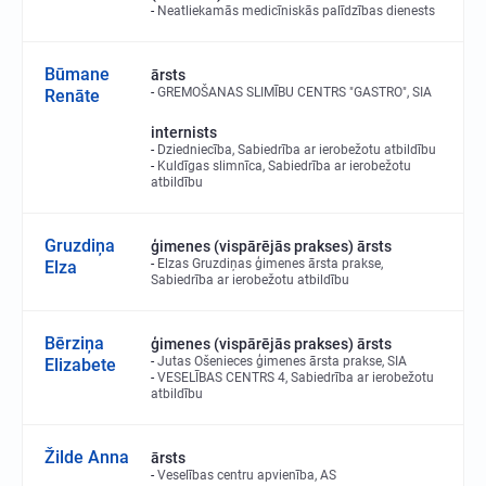
Neatliekamās medicīniskās palīdzības dienests
Būmane
ārsts
GREMOŠANAS SLIMĪBU CENTRS "GASTRO", SIA
Renāte
internists
Dziedniecība, Sabiedrība ar ierobežotu atbildību
Kuldīgas slimnīca, Sabiedrība ar ierobežotu
atbildību
Gruzdiņa
ģimenes (vispārējās prakses) ārsts
Elzas Gruzdiņas ģimenes ārsta prakse,
Elza
Sabiedrība ar ierobežotu atbildību
Bērziņa
ģimenes (vispārējās prakses) ārsts
Jutas Ošenieces ģimenes ārsta prakse, SIA
Elizabete
VESELĪBAS CENTRS 4, Sabiedrība ar ierobežotu
atbildību
Žilde Anna
ārsts
Veselības centru apvienība, AS