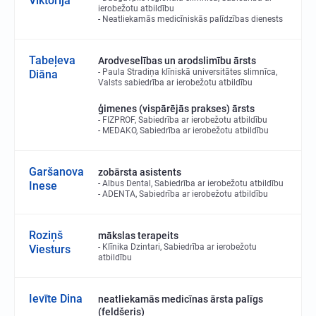
Viktorija
ierobežotu atbildību
Neatliekamās medicīniskās palīdzības dienests
Tabeļeva
Arodveselības un arodslimību ārsts
Paula Stradiņa klīniskā universitātes slimnīca,
Diāna
Valsts sabiedrība ar ierobežotu atbildību
ģimenes (vispārējās prakses) ārsts
FIZPROF, Sabiedrība ar ierobežotu atbildību
MEDAKO, Sabiedrība ar ierobežotu atbildību
Garšanova
zobārsta asistents
Albus Dental, Sabiedrība ar ierobežotu atbildību
Inese
ADENTA, Sabiedrība ar ierobežotu atbildību
Roziņš
mākslas terapeits
Klīnika Dzintari, Sabiedrība ar ierobežotu
Viesturs
atbildību
Ievīte Dina
neatliekamās medicīnas ārsta palīgs
(feldšeris)