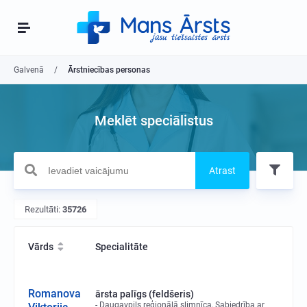
Galvenā
Ārstniecības personas
Meklēt speciālistus
Atrast
Rezultāti:
35726
Vārds
Specialitāte
Romanova
ārsta palīgs (feldšeris)
Daugavpils reģionālā slimnīca, Sabiedrība ar