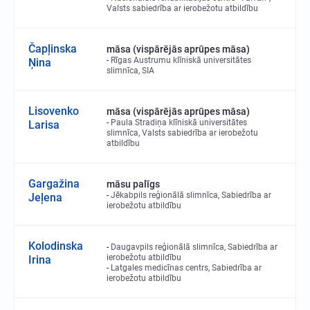
Valsts sabiedrība ar ierobežotu atbildību
Čapļinska
māsa (vispārējās aprūpes māsa)
Rīgas Austrumu klīniskā universitātes
Ņina
slimnīca, SIA
Lisovenko
māsa (vispārējās aprūpes māsa)
Paula Stradiņa klīniskā universitātes
Larisa
slimnīca, Valsts sabiedrība ar ierobežotu
atbildību
Gargažina
māsu palīgs
Jēkabpils reģionālā slimnīca, Sabiedrība ar
Jeļena
ierobežotu atbildību
Kolodinska
Daugavpils reģionālā slimnīca, Sabiedrība ar
ierobežotu atbildību
Irina
Latgales medicīnas centrs, Sabiedrība ar
ierobežotu atbildību