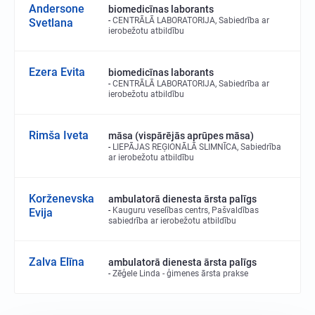
Andersone
biomedicīnas laborants
CENTRĀLĀ LABORATORIJA, Sabiedrība ar
Svetlana
ierobežotu atbildību
Ezera Evita
biomedicīnas laborants
CENTRĀLĀ LABORATORIJA, Sabiedrība ar
ierobežotu atbildību
Rimša Iveta
māsa (vispārējās aprūpes māsa)
LIEPĀJAS REĢIONĀLĀ SLIMNĪCA, Sabiedrība
ar ierobežotu atbildību
Korženevska
ambulatorā dienesta ārsta palīgs
Kauguru veselības centrs, Pašvaldības
Evija
sabiedrība ar ierobežotu atbildību
Zalva Elīna
ambulatorā dienesta ārsta palīgs
Zēģele Linda - ģimenes ārsta prakse