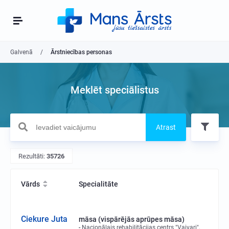
Galvenā
Ārstniecības personas
Meklēt speciālistus
Atrast
Rezultāti:
35726
Vārds
Specialitāte
Ciekure Juta
māsa (vispārējās aprūpes māsa)
Nacionālais rehabilitācijas centrs "Vaivari",