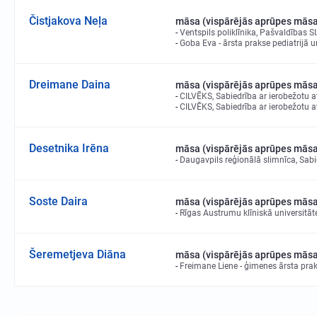
Čistjakova Neļa
māsa (vispārējās aprūpes mās
Ventspils poliklīnika, Pašvaldības S
Goba Eva - ārsta prakse pediatrijā u
Dreimane Daina
māsa (vispārējās aprūpes mās
CILVĒKS, Sabiedrība ar ierobežotu a
CILVĒKS, Sabiedrība ar ierobežotu a
Desetnika Irēna
māsa (vispārējās aprūpes mās
Daugavpils reģionālā slimnīca, Sabi
Soste Daira
māsa (vispārējās aprūpes mās
Rīgas Austrumu klīniskā universitāt
Šeremetjeva Diāna
māsa (vispārējās aprūpes mās
Freimane Liene - ģimenes ārsta pra