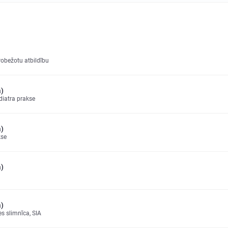
robežotu atbildību
a)
diatra prakse
a)
kse
a)
a)
es slimnīca, SIA