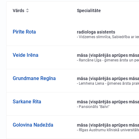
Vārds
Specialitāte
Pirīte Rota
radiologa asistents
Vidzemes slimnīca, Sabiedrība ar ie
Veide Irēna
māsa (vispārējās aprūpes mās
Rancāne Līga - ģimenes ārsta un pe
Grundmane Regīna
māsa (vispārējās aprūpes mās
Lemhena Liena - ģimenes ārsta pra
Sarkane Rita
māsa (vispārējās aprūpes mās
Pansionāts "Balvi"
Golovina Nadežda
māsa (vispārējās aprūpes mās
Rīgas Austrumu klīniskā universitāt