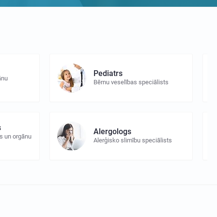
Pediatrs
ānu
Bērnu veselības speciālists
s
Alergologs
s un orgānu
Alerģisko slimību speciālists