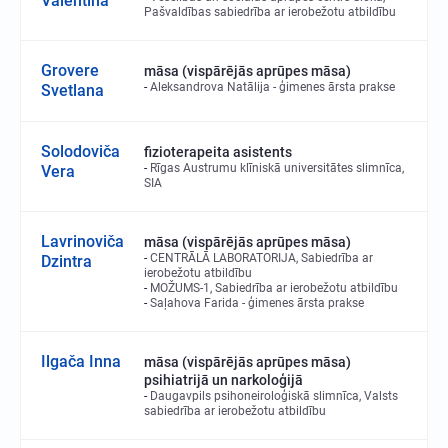
Valentīna
Pašvaldības sabiedrība ar ierobežotu atbildību
Grovere
māsa (vispārējās aprūpes māsa)
Aleksandrova Natālija - ģimenes ārsta prakse
Svetlana
Solodoviča
fizioterapeita asistents
Rīgas Austrumu klīniskā universitātes slimnīca,
Vera
SIA
Lavrinoviča
māsa (vispārējās aprūpes māsa)
CENTRĀLĀ LABORATORIJA, Sabiedrība ar
Dzintra
ierobežotu atbildību
MOŽUMS-1, Sabiedrība ar ierobežotu atbildību
Saļahova Farida - ģimenes ārsta prakse
Ilgača Inna
māsa (vispārējās aprūpes māsa)
psihiatrijā un narkoloģijā
Daugavpils psihoneiroloģiskā slimnīca, Valsts
sabiedrība ar ierobežotu atbildību