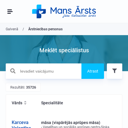
Galvenā
Ārstniecības personas
Meklēt speciālistus
Atrast
Rezultāti:
35726
Vārds
Specialitāte
Karceva
māsa (vispārējās aprūpes māsa)
Veselības un sociālās aprūpes centrs-Sloka,