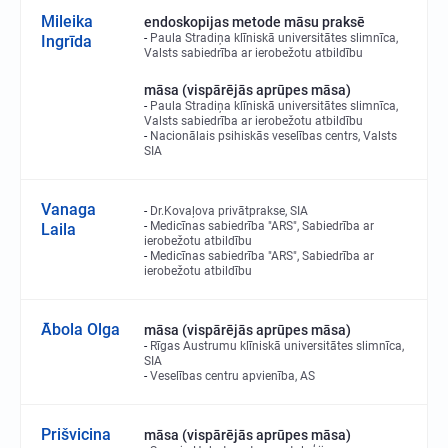
Mileika
endoskopijas metode māsu praksē
Paula Stradiņa klīniskā universitātes slimnīca,
Ingrīda
Valsts sabiedrība ar ierobežotu atbildību
māsa (vispārējās aprūpes māsa)
Paula Stradiņa klīniskā universitātes slimnīca,
Valsts sabiedrība ar ierobežotu atbildību
Nacionālais psihiskās veselības centrs, Valsts
SIA
Vanaga
Dr.Kovaļova privātprakse, SIA
Medicīnas sabiedrība "ARS", Sabiedrība ar
Laila
ierobežotu atbildību
Medicīnas sabiedrība "ARS", Sabiedrība ar
ierobežotu atbildību
Ābola Olga
māsa (vispārējās aprūpes māsa)
Rīgas Austrumu klīniskā universitātes slimnīca,
SIA
Veselības centru apvienība, AS
Prišvicina
māsa (vispārējās aprūpes māsa)