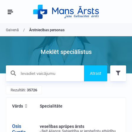
Galvenā
Ārstniecības personas
Meklēt speciālistus
Atrast
Rezultāti:
35726
Vārds
Specialitāte
Osis
veselības aprūpes ārsts
Balt Aliance, Sabiedrība ar ierobežotu atbildību