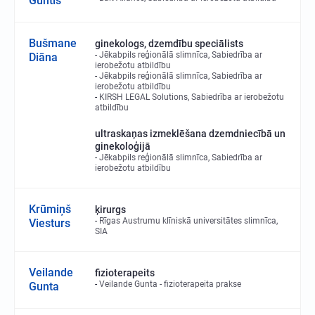
Guntis
Bušmane
ginekologs, dzemdību speciālists
Jēkabpils reģionālā slimnīca, Sabiedrība ar
Diāna
ierobežotu atbildību
Jēkabpils reģionālā slimnīca, Sabiedrība ar
ierobežotu atbildību
KIRSH LEGAL Solutions, Sabiedrība ar ierobežotu
atbildību
ultraskaņas izmeklēšana dzemdniecībā un
ginekoloģijā
Jēkabpils reģionālā slimnīca, Sabiedrība ar
ierobežotu atbildību
Krūmiņš
ķirurgs
Rīgas Austrumu klīniskā universitātes slimnīca,
Viesturs
SIA
Veilande
fizioterapeits
Veilande Gunta - fizioterapeita prakse
Gunta