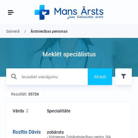
Galvenā
Ārstniecības personas
Meklēt speciālistus
Atrast
Rezultāti:
35726
Vārds
Specialitāte
Rozītis Dāvis
zobārsts
Vidzemes Zobārstniecības centrs, SIA