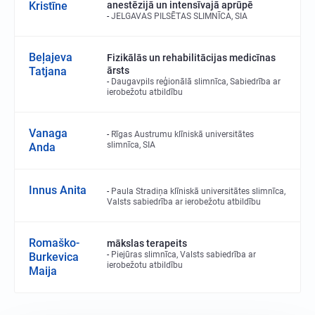
Kristīne
anestēzijā un intensīvajā aprūpē
JELGAVAS PILSĒTAS SLIMNĪCA, SIA
Beļajeva
Fizikālās un rehabilitācijas medicīnas
Tatjana
ārsts
Daugavpils reģionālā slimnīca, Sabiedrība ar
ierobežotu atbildību
Vanaga
Rīgas Austrumu klīniskā universitātes
slimnīca, SIA
Anda
Innus Anita
Paula Stradiņa klīniskā universitātes slimnīca,
Valsts sabiedrība ar ierobežotu atbildību
Romaško-
mākslas terapeits
Piejūras slimnīca, Valsts sabiedrība ar
Burkevica
ierobežotu atbildību
Maija