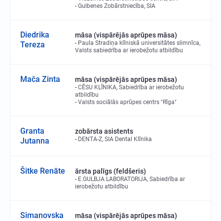
Gulbenes Zobārstniecība, SIA
Diedrika
māsa (vispārējās aprūpes māsa)
Paula Stradiņa klīniskā universitātes slimnīca,
Tereza
Valsts sabiedrība ar ierobežotu atbildību
Mača Zinta
māsa (vispārējās aprūpes māsa)
CĒSU KLĪNIKA, Sabiedrība ar ierobežotu
atbildību
Valsts sociālās aprūpes centrs "Rīga"
Granta
zobārsta asistents
DENTA-Z, SIA Dental Klīnika
Jutanna
Šitke Renāte
ārsta palīgs (feldšeris)
E.GULBJA LABORATORIJA, Sabiedrība ar
ierobežotu atbildību
Simanovska
māsa (vispārējās aprūpes māsa)