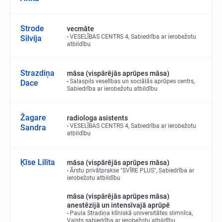
Strode
vecmāte
VESELĪBAS CENTRS 4, Sabiedrība ar ierobežotu
Silvija
atbildību
Strazdiņa
māsa (vispārējās aprūpes māsa)
Salaspils veselības un sociālās aprūpes centrs,
Dace
Sabiedrība ar ierobežotu atbildību
Žagare
radiologa asistents
VESELĪBAS CENTRS 4, Sabiedrība ar ierobežotu
Sandra
atbildību
Ķīse Lilita
māsa (vispārējās aprūpes māsa)
Ārstu privātprakse "SVĪRE PLUS", Sabiedrība ar
ierobežotu atbildību
māsa (vispārējās aprūpes māsa)
anestēzijā un intensīvajā aprūpē
Paula Stradiņa klīniskā universitātes slimnīca,
Valsts sabiedrība ar ierobežotu atbildību