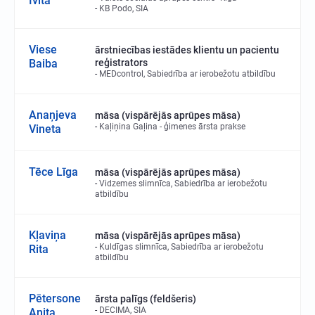
Ivita
KB Podo, SIA
Viese
ārstniecības iestādes klientu un pacientu
Baiba
reģistrators
MEDcontrol, Sabiedrība ar ierobežotu atbildību
Anaņjeva
māsa (vispārējās aprūpes māsa)
Kaļiņina Gaļina - ģimenes ārsta prakse
Vineta
Tēce Līga
māsa (vispārējās aprūpes māsa)
Vidzemes slimnīca, Sabiedrība ar ierobežotu
atbildību
Kļaviņa
māsa (vispārējās aprūpes māsa)
Kuldīgas slimnīca, Sabiedrība ar ierobežotu
Rita
atbildību
Pētersone
ārsta palīgs (feldšeris)
DECIMA, SIA
Anita