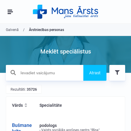
Galvenā
Ārstniecības personas
Meklēt speciālistus
Atrast
Rezultāti:
35726
Vārds
Specialitāte
Bušmane
podologs
Valsts sociālās aprūpes centrs "Rīga"