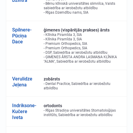
Dzintra
Bērnu klīniskā universitātes slimnīca, Valsts
sabiedrība ar ierobežotu atbildību
Rīgas Dzemdību nams, SIA
Spilnere-
ģimenes (vispārējās prakses) ārsts
Klīnika Piramīda 3, SIA
Pūciņa
Klīnika Piramīda 3, SIA
Dace
Premium Orthopedics, SIA
Premium Orthopedics, SIA
DSP, Sabiedrība ar ierobežotu atbildību
ĢIMENES ĀRSTA ANDRA LASMAŅA KLĪNIKA
"ALMA", Sabiedrība ar ierobežotu atbildību
Verulidze
zobārsts
Dental Practice, Sabiedrība ar ierobežotu
Jeļena
atbildību
Indriksone-
ortodonts
Rīgas Stradiņa universitātes Stomatoloģijas
Kučere
institūts, Sabiedrība ar ierobežotu atbildību
Iveta