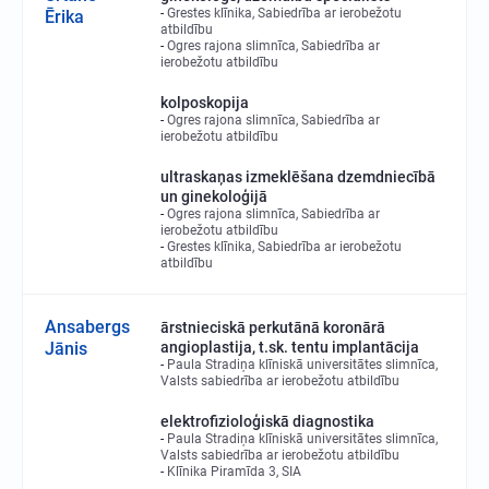
Grestes klīnika, Sabiedrība ar ierobežotu
Ērika
atbildību
Ogres rajona slimnīca, Sabiedrība ar
ierobežotu atbildību
kolposkopija
Ogres rajona slimnīca, Sabiedrība ar
ierobežotu atbildību
ultraskaņas izmeklēšana dzemdniecībā
un ginekoloģijā
Ogres rajona slimnīca, Sabiedrība ar
ierobežotu atbildību
Grestes klīnika, Sabiedrība ar ierobežotu
atbildību
Ansabergs
ārstnieciskā perkutānā koronārā
Jānis
angioplastija, t.sk. tentu implantācija
Paula Stradiņa klīniskā universitātes slimnīca,
Valsts sabiedrība ar ierobežotu atbildību
elektrofizioloģiskā diagnostika
Paula Stradiņa klīniskā universitātes slimnīca,
Valsts sabiedrība ar ierobežotu atbildību
Klīnika Piramīda 3, SIA