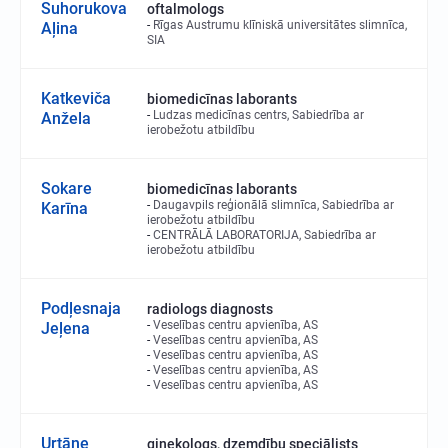
Suhorukova
oftalmologs
Rīgas Austrumu klīniskā universitātes slimnīca,
Aļina
SIA
Katkeviča
biomedicīnas laborants
Ludzas medicīnas centrs, Sabiedrība ar
Anžela
ierobežotu atbildību
Sokare
biomedicīnas laborants
Daugavpils reģionālā slimnīca, Sabiedrība ar
Karīna
ierobežotu atbildību
CENTRĀLĀ LABORATORIJA, Sabiedrība ar
ierobežotu atbildību
Podļesnaja
radiologs diagnosts
Veselības centru apvienība, AS
Jeļena
Veselības centru apvienība, AS
Veselības centru apvienība, AS
Veselības centru apvienība, AS
Veselības centru apvienība, AS
Urtāne
ginekologs, dzemdību speciālists