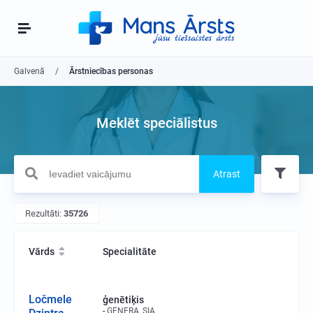
Galvenā
Ārstniecības personas
Meklēt speciālistus
Atrast
Rezultāti:
35726
Vārds
Specialitāte
Ločmele
ģenētiķis
GENERA, SIA